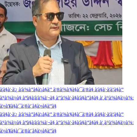
à¦à§à¦·à¦¿ à¦à¦¾à¦°à§à¦¡à§à¦° à¦®à¦¾à¦§à§à¦¯à¦®à§ à¦à§à¦·à¦à¦¦à§à¦°
à¦¹à¦¾à¦¤à§ à¦ªà§à¦à¦à¦¾à¦¬à§ à¦°à¦¾à¦·à§à¦à§à¦°à§à§ à¦¸à¦¹à¦¾à§à¦¤à¦¾:
à¦¤à¦¥à§à¦¯à¦®à¦¨à§à¦¤à§à¦°à§
à¦à§à¦·à¦¿ à¦à¦¾à¦°à§à¦¡à§à¦° à¦®à¦¾à¦§à§à¦¯à¦®à§ à¦à§à¦·à¦à¦¦à§à¦°
à¦¹à¦¾à¦¤à§ à¦ªà§à¦à¦à¦¾à¦¬à§ à¦°à¦¾à¦·à§à¦à§à¦°à§à§ à¦¸à¦¹à¦¾à§à¦¤à¦¾:
à¦¤à¦¥à§à¦¯à¦®à¦¨à§à¦¤à§à¦°à§