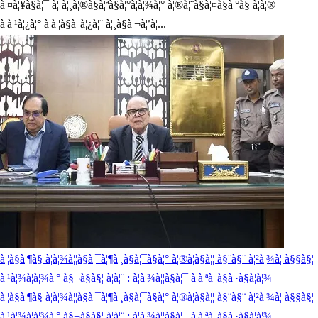
à¦¤à¦¥à§à¦¯ à¦ à¦¸à¦®à§à¦ªà§à¦°à¦à¦¾à¦° à¦®à¦¨à§à¦¤à§à¦°à§ à¦à¦®
à¦à¦¹à¦¿à¦° à¦à¦¦à§à¦¦à¦¿à¦¨ à¦¸à§à¦¬à¦ªà¦...
à¦¦à§à¦¶à§ à¦à¦¾à¦¦à§à¦¯à¦¶à¦¸à§à¦¯à§à¦° à¦®à¦à§à¦¦ à§¨à§¨ à¦²à¦¾à¦ à§§à§¦
à¦¹à¦¾à¦à¦¾à¦° à§¬à§­à§¦ à¦à¦¨ : à¦à¦¾à¦¦à§à¦¯ à¦à¦ªà¦¦à§à¦·à§à¦à¦¾
à¦¦à§à¦¶à§ à¦à¦¾à¦¦à§à¦¯à¦¶à¦¸à§à¦¯à§à¦° à¦®à¦à§à¦¦ à§¨à§¨ à¦²à¦¾à¦ à§§à§¦
à¦¹à¦¾à¦à¦¾à¦° à§¬à§­à§¦ à¦à¦¨ : à¦à¦¾à¦¦à§à¦¯ à¦à¦ªà¦¦à§à¦·à§à¦à¦¾