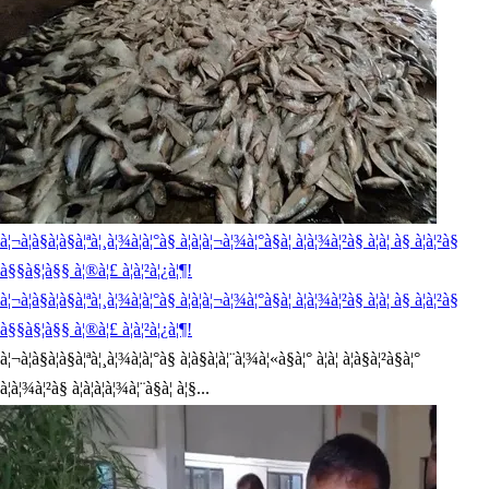
à¦¬à¦à§à¦à§à¦ªà¦¸à¦¾à¦à¦°à§ à¦à¦à¦¬à¦¾à¦°à§à¦ à¦à¦¾à¦²à§ à¦à¦ à§ à¦à¦²à§
à§§à§¦à§§ à¦®à¦£ à¦à¦²à¦¿à¦¶!
à¦¬à¦à§à¦à§à¦ªà¦¸à¦¾à¦à¦°à§ à¦à¦à¦¬à¦¾à¦°à§à¦ à¦à¦¾à¦²à§ à¦à¦ à§ à¦à¦²à§
à§§à§¦à§§ à¦®à¦£ à¦à¦²à¦¿à¦¶!
à¦¬à¦à§à¦à§à¦ªà¦¸à¦¾à¦à¦°à§ à¦à§à¦à¦¨à¦¾à¦«à§à¦° à¦à¦ à¦à§à¦²à§à¦°
à¦à¦¾à¦²à§ à¦à¦à¦à¦¾à¦¨à§à¦ à¦§...