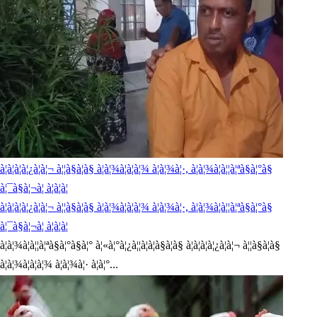
à¦à¦à¦à¦¿à¦à¦¬ à¦¦à§à¦à§ à¦à¦¾à¦à¦à¦¾ à¦à¦¾à¦·, à¦à¦¾à¦à¦¦à¦ªà§à¦°à§
à¦¯à§à¦¬à¦ à¦à¦à¦
à¦à¦à¦à¦¿à¦à¦¬ à¦¦à§à¦à§ à¦à¦¾à¦à¦à¦¾ à¦à¦¾à¦·, à¦à¦¾à¦à¦¦à¦ªà§à¦°à§
à¦¯à§à¦¬à¦ à¦à¦à¦
à¦à¦¾à¦à¦¦à¦ªà§à¦°à§à¦° à¦«à¦°à¦¿à¦¦à¦à¦à§à¦à§ à¦à¦à¦à¦¿à¦à¦¬ à¦¦à§à¦à§
à¦à¦¾à¦à¦à¦¾ à¦à¦¾à¦· à¦à¦°...