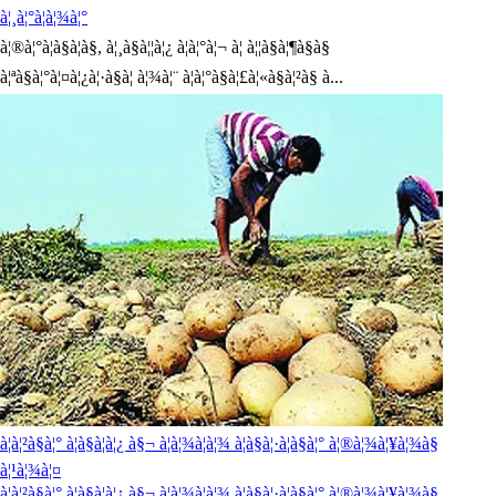
à¦¸à¦°à¦à¦¾à¦°
à¦®à¦°à¦à§à¦à§, à¦¸à§à¦¦à¦¿ à¦à¦°à¦¬ à¦ à¦¦à§à¦¶à§à§
à¦ªà§à¦°à¦¤à¦¿à¦·à§à¦ à¦¾à¦¨ à¦à¦°à§à¦£à¦«à§à¦²à§ à...
à¦à¦²à§à¦° à¦à§à¦à¦¿ à§¬ à¦à¦¾à¦à¦¾ à¦à§à¦·à¦à§à¦° à¦®à¦¾à¦¥à¦¾à§
à¦¹à¦¾à¦¤
à¦à¦²à§à¦° à¦à§à¦à¦¿ à§¬ à¦à¦¾à¦à¦¾ à¦à§à¦·à¦à§à¦° à¦®à¦¾à¦¥à¦¾à§