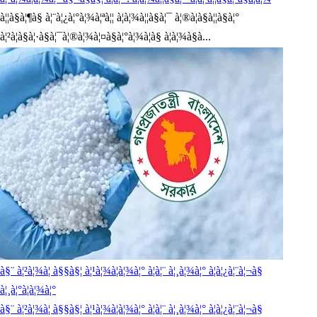
à¦¦à§à¦¶à§ à¦¨à¦¿à¦°à¦¾à¦ªà¦¦ à¦à¦¾à¦¦à§à¦¯ à¦®à¦à§à¦¦à§à¦°
à¦²à¦à§à¦·à§à¦¯à¦®à¦¾à¦¤à§à¦°à¦¾à¦à§ à¦à¦¾à§à...
à§¨ à¦²à¦¾à¦ à§§à§¦ à¦¹à¦¾à¦à¦¾à¦° à¦à¦¨ à¦¸à¦¾à¦° à¦à¦¿à¦¨à¦¬à§
à¦¸à¦°à¦à¦¾à¦°
à§¨ à¦²à¦¾à¦ à§§à§¦ à¦¹à¦¾à¦à¦¾à¦° à¦à¦¨ à¦¸à¦¾à¦° à¦à¦¿à¦¨à¦¬à§