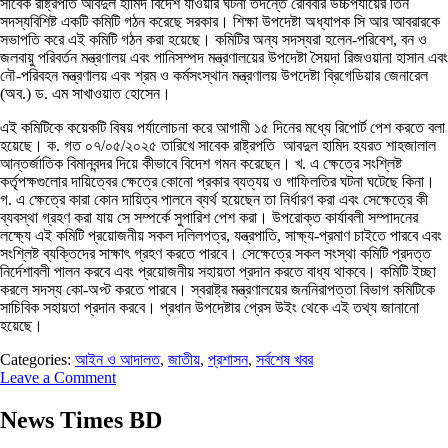
সাবেক রাষ্ট্রপতি আবদুল হামিদ বিদেশ যাওয়ার ঘটনা তদন্তে রোববার উচ্চপর্যায়ের তিন
সদস্যবিশিষ্ট একটি কমিটি গঠন করেছে সরকার। শিক্ষা উপদেষ্টা অধ্যাপক সি আর আবরারকে
সভাপতি করে এই কমিটি গঠন করা হয়েছে। কমিটির অন্য সদস্যরা হলেন-পরিবেশ, বন ও
জলবায়ু পরিবর্তন মন্ত্রণালয় এবং পানিসম্পদ মন্ত্রণালয়ের উপদেষ্টা সৈয়দা রিজওয়ানা হাসান এবং
নৌ-পরিবহন মন্ত্রণালয় এবং শ্রম ও কর্মসংস্থান মন্ত্রণালয় উপদেষ্টা ব্রিগেডিয়ার জেনারেল
(অব.) ড. এম সাখাওয়াত হোসেন।
এই কমিটিকে কয়েকটি বিষয় পর্যালোচনা করে আগামী ১৫ দিনের মধ্যে রিপোর্ট পেশ করতে বলা
হয়েছে। ক. গত ০৭/০৫/২০২৫ তারিখে সাবেক রাষ্ট্রপতি আবদুল হামিদ হযরত শাহজালাল
আন্তর্জাতিক বিমানবন্দর দিয়ে কীভাবে বিদেশ গমন করেছেন। খ. এ ক্ষেত্রে সংশ্লিষ্ট
কর্তৃপক্ষগুলোর দায়িত্বের ক্ষেত্রে কোনো প্রকার ব্যত্যয় ও গাফিলতির ঘটনা ঘটেছে কিনা।
গ. এ ক্ষেত্রে কারা কোন দায়িত্ব পালনে ব্যর্থ হয়েছেন তা নির্ধারণ করা এবং সেক্ষেত্রে কী
ব্যবস্থা গ্রহণ করা যায় সে সম্পর্কে সুপারিশ পেশ করা। উপরোক্ত কার্যাবলী সম্পাদনের
লক্ষ্যে এই কমিটি প্রয়োজনীয় সকল দলিলপত্র, যন্ত্রপাতি, সাক্ষ্য-প্রমাণ চাইতে পারবে এবং
সংশ্লিষ্ট ব্যক্তিদের সাক্ষাৎ গ্রহণ করতে পারবে। সেক্ষেত্রে সকল সংস্থা কমিটি প্রদত্ত
নির্দেশাবলী পালন করবে এবং প্রয়োজনীয় সহায়তা প্রদান করতে বাধ্য থাকবে। কমিটি ইচ্ছা
করলে সদস্য কো-অপ্ট করতে পারবে। স্বরাষ্ট্র মন্ত্রণালয়ের জননিরাপত্তা বিভাগ কমিটিকে
সাচিবিক সহায়তা প্রদান করবে। প্রধান উপদেষ্টার প্রেস উইং থেকে এই তথ্য জানানো
হয়েছে।
Categories:
আইন ও আদালত
,
জাতীয়
,
প্রশাসন
,
সর্বশেষ খবর
Leave a Comment
News Times BD