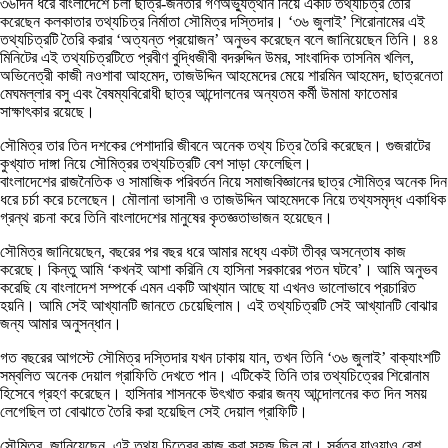
৩৬দিন ধরে বাংলাদেশে চলা ছাত্র-জনতার গণঅভ্যুত্থান নিয়ে একটি তথ্যচিত্র তৈরি
করেছেন কলকাতার তথ্যচিত্র নির্মাতা সৌমিত্র দস্তিদার। ‘৩৬ জুলাই’ শিরোনামের এই
তথ্যচিত্রটি তৈরি করার ‘অত্যন্ত প্রয়োজন’ অনুভব করেছেন বলে জানিয়েছেন তিনি। ৪৪
মিনিটের এই তথ্যচিত্রটিতে প্রবীণ বুদ্ধিজীবী বদরুদ্দিন উমর, সাংবাদিক তাসনিম খলিল,
অভিনেত্রী কাজী নওশাবা আহমেদ, তাজউদ্দিন আহমেদের মেয়ে শারমিন আহমেদ, ছাত্রনেতা
মেঘমল্লার বসু এবং বৈষম্যবিরোধী ছাত্র আন্দোলনের অন্যতম কর্মী উমামা ফাতেমার
সাক্ষাৎকার রয়েছে।
সৌমিত্র তার তিন দশকের পেশাদারি জীবনে অনেক তথ্য চিত্র তৈরি করেছেন। গুজরাটের
কুখ্যাত দাঙ্গা নিয়ে সৌমিত্রর তথ্যচিত্রটি বেশ সাড়া ফেলেছিল।
বাংলাদেশের রাজনৈতিক ও সামাজিক পরিবর্তন নিয়ে সমাজবিজ্ঞানের ছাত্র সৌমিত্র অনেক দিন
ধরে চর্চা করে চলেছেন। মৌলানা ভাসানী ও তাজউদ্দিন আহমেদকে নিয়ে তথ্যসমৃদ্ধ একাধিক
গ্রন্থ রচনা করে তিনি বাংলাদেশের মানুষের কৃতজ্ঞতাভাজন হয়েছেন।
সৌমিত্র জানিয়েছেন, বছরের পর বছর ধরে আমার মধ্যে একটা তীব্র অসন্তোষ কাজ
করেছে। কিন্তু আমি ‘কখনই আশা করিনি যে হাসিনা সরকারের পতন ঘটবে’। আমি অনুভব
করেছি যে বাংলাদেশ সম্পর্কে এমন একটি আখ্যান আছে যা এখনও ভালোভাবে প্রচারিত
হয়নি। আমি সেই আখ্যানটি জানতে চেয়েছিলাম। এই তথ্যচিত্রটি সেই আখ্যানটি বোঝার
জন্য আমার অনুসন্ধান।
গত বছরের আগস্টে সৌমিত্র দস্তিদার যখন ঢাকায় যান, তখন তিনি ‘৩৬ জুলাই’ বাক্যাংশটি
সম্বলিত অনেক দেয়াল গ্রাফিতি দেখতে পান। এটিকেই তিনি তার তথ্যচিত্রের শিরোনাম
হিসেবে গ্রহণ করেছেন। হাসিনার শাসনকে উৎখাত করার জন্য আন্দোলনের কত দিন সময়
লেগেছিল তা বোঝাতে তৈরি করা হয়েছিল সেই দেয়াল গ্রাফিটি।
সৌমিত্র জানিয়েছেন, এই তথ্য চিত্রের কাজ করা সহজ ছিল না। সর্বত্র যাওয়াও বেশ