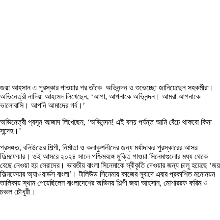
জয়া আহসান এ পুরস্কার পাওয়ার পর তাঁকে অভিনন্দন ও শুভেচ্ছো জানিয়েছেন সহকর্মীরা।
অভিনেত্রী নাদিয়া আহমেদ লিখেছেন, ‘আপা, আপনাকে অভিনন্দন। আমরা আপনাকে
ভালোবাসি। আপনি আমাদের গর্ব।’
অভিনেত্রী প্রসূন আজাদ লিখেছেন, ‘অভিনন্দন! এই বসয় পর্যন্ত আমি বেঁচে থাকবো কিনা
সন্দেহ।’
প্রসঙ্গত, বলিউডের শিল্পী, নির্মাতা ও কলাকুশলীদের জন্য মর্যাদাকর পুরস্কারের আসর
ফিল্মফেয়ার। ওই আসরে ২০২৪ সালে পশ্চিমবঙ্গে মুক্তি পাওয়া সিনেমাগুলোর মধ্য থেকে
বেছে নেওয়া হয় সেরাদের। ভারতীয় বাংলা সিনেমাকে স্বীকৃতি দেওয়ার জন্য চালু হয়েছে ‘জয়
ফিল্মফেয়ার অ্যাওয়ার্ডস বাংলা’। টালিউড সিনেমায় কাজের সুবাদে এবার প্রকাশিত মনোনয়ন
তালিকায় স্থান পেয়েছিলেন বাংলাদেশের অভিনয় শিল্পী জয়া আহসান, মোশাররফ করিম ও
চঞ্চল চৌধুরী।