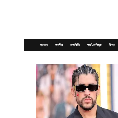
News
Times
BD
প্রচ্ছদ
জাতীয়
রাজনীতি
অর্থ-বাণিজ্য
বিশ্ব