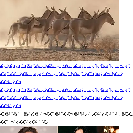
à¦¸à§à¦¦à¦¿à¦° à¦®à¦°à§à¦­à§à¦®à¦¿à¦¤à§ à¦¨à¦¤à§à¦¨ à¦à¦¶à¦¾, à¦¶à¦¤à¦¬à¦à¦°
à¦ªà¦° à¦à¦¨à§à¦® à¦¨à¦¿à¦² à¦¬à¦¿à¦²à§à¦ªà§à¦¤à¦ªà§à¦°à¦¾à§ à¦¬à§à¦¨à§
à¦à¦¾à¦§à¦¾
à¦¸à§à¦¦à¦¿à¦° à¦®à¦°à§à¦­à§à¦®à¦¿à¦¤à§ à¦¨à¦¤à§à¦¨ à¦à¦¶à¦¾, à¦¶à¦¤à¦¬à¦à¦°
à¦ªà¦° à¦à¦¨à§à¦® à¦¨à¦¿à¦² à¦¬à¦¿à¦²à§à¦ªà§à¦¤à¦ªà§à¦°à¦¾à§ à¦¬à§à¦¨à§
à¦à¦¾à¦§à¦¾
à¦¦à§à¦°à§à¦ à§§à§¦à§¦ à¦¬à¦à¦°à§à¦°à¦ à¦¬à§à¦¶à¦¿ à¦¸à¦®à§ à¦ªà¦° à¦¸à§à¦¦à¦¿
à¦à¦°à¦¬à§ à¦à¦¨à§à¦® à¦¨à¦¿...