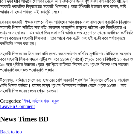
তিন দফা দাবি আদায়ে সোমবার থেকে অনির্দিষ্টকালের জন্য পূর্ণ দিবস কর্মবিরতিতে যাচ্ছেন
সরকারি প্রাথমিক বিদ্যালয়ের সহকারী শিক্ষকরা। তারা হুঁশিয়ারি উচ্চারণ করে বলেন, দাবি
আদায় না হওয়া পর্যন্ত এই কর্মসূচি চলবে।
রোববার সহকারী শিক্ষক সংগঠন ঐক্য পরিষদের আহ্বায়ক এবং বাংলাদেশ প্রাথমিক বিদ্যালয়
সহকারী শিক্ষক সমিতির সভাপতি মোহাম্মদ শামছুদ্দীন মাসুদের পাঠানো এক বিজ্ঞপ্তিতে এ
তথ্য জানানো হয়। এর আগে তিন দফা দাবি আদায়ে গত ২১শে মে থেকে অর্ধদিবস কর্মবিরতি
পালন করেছেন সহকারী শিক্ষকরা। তার আগে এক ঘণ্টা এবং দুই ঘণ্টা করে পর্যায়ক্রমে
কর্মবিরতি পালন করা হয়।
সহকারী শিক্ষকদের তিন দফা দাবি হলো- কনসালটেশন কমিটির সুপারিশের যৌক্তিক সংস্কার
করে সহকারী শিক্ষক পদকে এন্ট্রি পদ ধরে ১১তম (এগারো) গ্রেডে বেতন নির্ধারণ; ১০ বছর ও
১৬ বছর পূর্তিতে উচ্চতর গ্রেড প্রাপ্তির জটিলতা নিরসন এবং প্রধান শিক্ষক পদে শতভাগ
পদোন্নতিসহ দ্রুত পদোন্নতি প্রদান।
উল্লেখ্য, বর্তমানে দেশে ৬৫ হাজারের বেশি সরকারি প্রাথমিক বিদ্যালয়ে পৌনে ৪ লাখেরও
বেশি শিক্ষক কর্মরত। তাদের মধ্যে প্রধান শিক্ষকদের বর্তমান বেতন গ্রেড ১১তম। আর
সহকারী শিক্ষকদের বেতন গ্রেড ১৩তম।
Categories:
শিক্ষা
,
সর্বশেষ খবর
,
স্কুল
Leave a Comment
News Times BD
Back to top