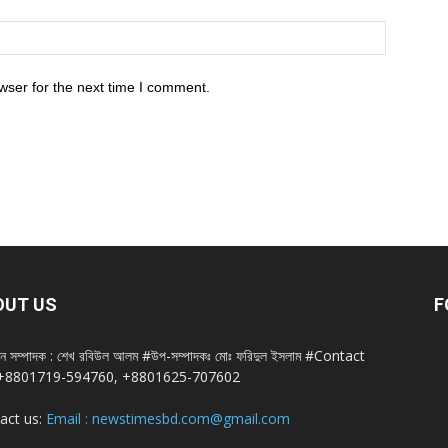
wser for the next time I comment.
OUT US
F
ান সম্পাদক : শেখ রবিউল আলম #উপ-সম্পাদকঃ মোঃ ফরিদুল ইসলাম #Contact
+8801719-594760, +8801625-707602
act us:
Email : newstimesbd.com@gmail.com