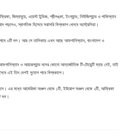
কা, জিম্বাবুয়ে, ওয়েস্ট ইন্ডিজ, শ্রীলঙ্কা, ইংল্যান্ড, নিউজিল্যান্ড ও পাকিস্তান
দ পড়লেও, স্বাগতিক হিসেবে সরাসরি বিশ্বকাপ খেলবে অস্ট্রেলিয়া।
ুযোগ পাবে ৩টি দল। আর সে তালিকায় এখন আছে আফগানিস্তান, বাংলাদেশ ও
আফগানিস্তান ও আয়ারল্যান্ড দলের কোনো আন্তর্জাতিক টি-টোয়েন্টি ম্যাচ নেই, তাই
সেবে এই তিন দেশই সুযোগ পাবে বিশ্বকাপে।
 খেলে। এর মধ্যে আমেরিকা অঞ্চল থেকে ১টি, ইউরোপ অঞ্চল থেকে ২টি, আফ্রিকা
টি দল।