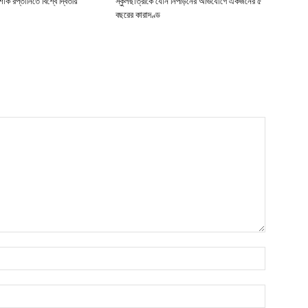
াক রপ্তানিতে বিশ্বে দ্বিতীয়
স্কুলছাত্রীকে যৌন নিপীড়নের অভিযোগে একজনের ৫
বছরের কারাদণ্ড