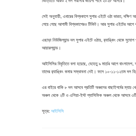
ভিত্তিতে আরও ২ দল সরাসরি জায়গা পাবে ২০২৮ আসরে।
সেই অনুযায়ী, এবারের বিশ্বকাপে সুপার এইটে ওঠা ভারত, দক্ষিণ আফ্রি
পেয়ে গেছে আগামী বিশ্বকাপেরও টিকিট। আর সুপার এইটের আগে বা
এছাড়া নিউজিল্যান্ড দল সুপার এইটে ওঠায়, র‍্যাঙ্কিং থেকে স
আয়ারল্যান্ড।
আইসিসির বিবৃতিতে বলা হয়েছে, যেহেতু ৯ মার্চের আগে বাংলাদেশ, 
তাদের র‍্যাঙ্কিং কমার সম্ভাবনা নেই। ফলে ১০-১১-১২তম দল হি
এর বাইরে বাকি ৮ দল আসবে প্রতিটি অঞ্চলের বাছাইপর্বের ম্যাচ
অঞ্চল থেকে ২টি ও এশিয়া-ইস্ট প্যাসিফিক অঞ্চল থেকে আসবে ৩
সূত্র:
আইসিসি