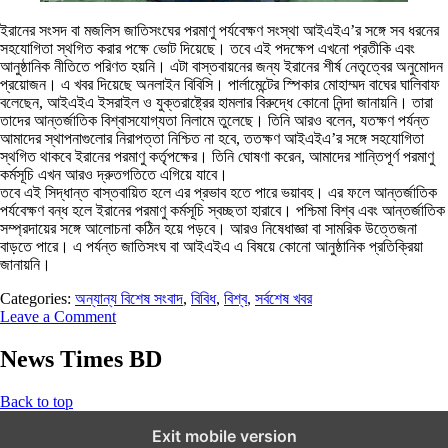
ইরানের সংসদ বা মজলিস জাতিসংঘের পরমাণু পর্যবেক্ষণ সংস্থা আইএইএ’র সঙ্গে সব ধরনের
সহযোগিতা স্থগিত করার পক্ষে ভোট দিয়েছে। তবে এই পদক্ষেপ এখনো প্রতীকি এবং
আনুষ্ঠানিক নীতিতে পরিণত হয়নি। এটা বাস্তবায়নের জন্য ইরানের শীর্ষ নেতৃত্বের অনুমোদন
প্রয়োজন। এ খবর দিয়েছে অনলাইন বিবিসি। পার্লামেন্টের স্পিকার মোহাম্মদ বাঘের ঘালিবাফ
বলেছেন, আইএইএ ইসরাইল ও যুক্তরাষ্ট্রের হামলার বিরুদ্ধে কোনো নিন্দা জানায়নি। তারা
তাদের আন্তর্জাতিক বিশ্বাসযোগ্যতা নিলামে তুলেছে। তিনি আরও বলেন, যতক্ষণ পর্যন্ত
আমাদের স্থাপনাগুলোর নিরাপত্তা নিশ্চিত না হবে, ততক্ষণ আইএইএ’র সঙ্গে সহযোগিতা
স্থগিত থাকবে ইরানের পরমাণু কর্তৃপক্ষের। তিনি ঘোষণা করেন, আমাদের শান্তিপূর্ণ পরমাণু
কর্মসূচি এখন আরও দ্রুতগতিতে এগিয়ে যাবে।
তবে এই সিদ্ধান্ত বাস্তবায়িত হলে এর প্রভাব হতে পারে ভয়াবহ। এর ফলে আন্তর্জাতিক
পর্যবেক্ষণ বন্ধ হলে ইরানের পরমাণু কর্মসূচি স্বচ্ছতা হারাবে। পশ্চিমা বিশ্ব এবং আন্তর্জাতিক
সম্প্রদায়ের সঙ্গে আলোচনা কঠিন হয়ে পড়বে। আরও নিষেধাজ্ঞা বা সামরিক উত্তেজনা
বাড়তে পারে। এ পর্যন্ত জাতিসংঘ বা আইএইএ এ বিষয়ে কোনো আনুষ্ঠানিক প্রতিক্রিয়া
জানায়নি।
Categories:
অন্যান্য বিশেষ সংবাদ
,
বিবিধ
,
বিশ্ব
,
সর্বশেষ খবর
Leave a Comment
News Times BD
Back to top
Exit mobile version