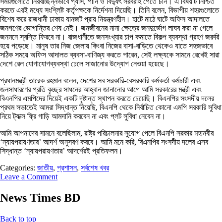
সময়গুলোতে নিরবচ্ছিন্নভাবে গ্যাস, পানি ও বিদ্যুৎ সরবরাহ পেতে চান। এ বিষয়টি নিশ্চিত
করতে এরই মধ্যে সংশ্লিষ্ট কর্তৃপক্ষকে নির্দেশনা দিয়েছি। তিনি বলেন, বিভাগীয় শহরগুলোতে
বিশেষ করে রাজধানী ঢাকায় যানজট প্রায় নিয়ন্ত্রণহীন। হাটে মাঠে ঘাটে অফিস আদালতে
জনগণের ভোগান্তির শেষ নেই। জনজীবনের নানা ক্ষেত্রে জনদুর্ভোগ লাঘব করা না গেলে
জনমনে স্বস্তি ফিরবে না। রাজধানীতে জনসংখ্যার চাপ কমাতে বিকল্প ব্যবস্থা গ্রহণ জরুরি
হয়ে পড়েছে। মানুষ তার নিজ জেলায় কিংবা নিজের বাসা-বাড়িতে থেকেও যাতে সহজভাবে
সঠিক সময়ে অফিস আদালত ব্যবসা-বাণিজ্য করতে পারেন, সেই লক্ষ্যকে সামনে রেখেই সারা
দেশে রেল যোগাযোগব্যবস্থা ঢেলে সাজানোর উদ্যোগ নেওয়া হয়েছে।
প্রধানমন্ত্রী তারেক রহমান বলেন, দেশের সব সরকারি-বেসরকারি কর্মকর্তা কর্মচারী এবং
জনসাধারণের প্রতি কৃচ্ছ্র সাধনের আহ্বান জানানোর আগে আমি সরকারের মন্ত্রী এবং
বিএনপির এমপিদের দিয়েই একটি দৃষ্টান্ত স্থাপন করতে চেয়েছি। বিএনপির সংসদীয় দলের
প্রথম সভাতেই আমরা সিদ্ধান্ত নিয়েছি, বিএনপি থেকে নির্বাচিত কোনো এমপি সরকারি সুবিধা
নিয়ে ট্যাক্স ফ্রি গাড়ি আমদানি করবেন না এবং প্লট সুবিধা নেবেন না।
আমি আপনাদের সামনে বলেছিলাম, রাষ্ট্র পরিচালনার সুযোগ পেলে বিএনপি সরকার মহানবীর
‘ন্যায়পরায়ণতার’ আদর্শ অনুসরণ করবে। আমি মনে করি, বিএনপির সংসদীয় দলের এসব
সিদ্ধান্ত ‘ন্যায়পরায়ণতার’ আদর্শেরই প্রতিফলন।
Categories:
জাতীয়
,
প্রশাসন
,
সর্বশেষ খবর
Leave a Comment
News Times BD
Back to top