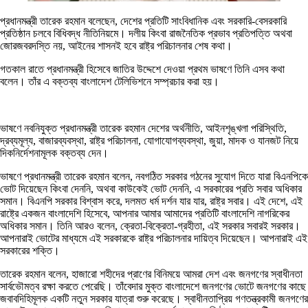
প্রধানমন্ত্রী তারেক রহমান বলেছেন, দেশের প্রতিটি সাংবিধানিক এবং সরকারি-বেসরকারি
প্রতিষ্ঠান চলবে বিধিবদ্ধ নীতিনিয়মে। দলীয় কিংবা রাজনৈতিক প্রভাব প্রতিপত্তি অথবা
জোরজবরদস্তি নয়, আইনের শাসনই হবে রাষ্ট্র পরিচালনার শেষ কথা।
গতকাল রাতে প্রধানমন্ত্রী হিসেবে জাতির উদ্দেশে দেওয়া প্রথম ভাষণে তিনি এসব কথা
বলেন। তাঁর এ বক্তব্য বাংলাদেশ টেলিভিশনে সম্প্রচার করা হয়।
ভাষণে নবনিযুক্ত প্রধানমন্ত্রী তারেক রহমান দেশের অর্থনীতি, আইনশৃঙ্খলা পরিস্থিতি,
দ্রব্যমূল্য, বাজারব্যবস্থা, রাষ্ট্র পরিচালনা, যোগাযোগব্যবস্থা, জুয়া, মাদক ও যানজট নিয়ে
দিকনির্দেশনামূলক বক্তব্য দেন।
ভাষণে প্রধানমন্ত্রী তারেক রহমান বলেন, নবগঠিত সরকার গঠনের সুযোগ দিতে যারা বিএনপিকে
ভোট দিয়েছেন কিংবা দেননি, অথবা কাউকেই ভোট দেননি, এ সরকারের প্রতি সবার অধিকার
সমান। বিএনপি সরকার বিশ্বাস করে, দলমত ধর্ম দর্শন যার যার, রাষ্ট্র সবার। এই দেশে, এই
রাষ্ট্রে একজন বাংলাদেশি হিসেবে, আপনার আমার আমাদের প্রতিটি বাংলাদেশি নাগরিকের
অধিকার সমান। তিনি আরও বলেন, ক্রেতা-বিক্রেতা-গ্রহীতা, এই সরকার সবারই সরকার।
আপনারাই ভোটের মাধ্যমে এই সরকারকে রাষ্ট্র পরিচালনার দায়িত্ব দিয়েছেন। আপনারাই এই
সরকারের শক্তি।
তারেক রহমান বলেন, হাজারো শহীদের প্রাণের বিনিময়ে আমরা দেশ এবং জনগণের স্বাধীনতা
সার্বভৌমত্ব রক্ষা করতে পেরেছি। তাঁবেদার মুক্ত বাংলাদেশে জনগণের ভোটে জনগণের কাছে
জবাবদিহিমূলক একটি নতুন সরকার যাত্রা শুরু করেছে। স্বাধীনতাপ্রিয় গণতন্ত্রকামী জনগণের