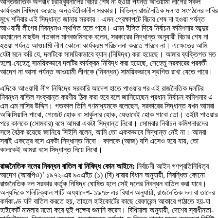
আন্তর্জাতিক অপরাধ ট্রাইব্যুনালের বিচার শেষ না হওয়া পর্যন্ত আওয়ামী লীগের সকল
কার্যক্রম নিষিদ্ধ করেছে অন্তর্বর্তীকালীন সরকার। বিভিন্ন রাজনৈতিক দল ও সংগঠনের দাবির
মুখে শনিবার এই সিদ্ধান্ত জানায় সরকার। এমন প্রেক্ষাপটে বিচার শেষ না হওয়া পর্যন্ত
আওয়ামী লীগের নিবন্ধনও স্থগিত হতে পারে। এমন ইঙ্গিত দিয়ে নির্বাচন কমিশনার আব্দুর
রহমানেল মাছউদ গতকাল মানবজমিনকে বলেন, সরকারের সিদ্ধান্ত অনুযায়ী বিচার শেষ না
হওয়া পর্যন্ত আওয়ামী লীগ কোনো কার্যক্রম পরিচালনা করতে পারবে না। এক্ষেত্রে আমি
যেটা মনে করি যে, দলটিকে সাময়িকভাবে ব্যান (নিষিদ্ধ) করা হয়েছে। আমার ব্যক্তিগত মত
হলো-যেহেতু সাময়িকভাবে দলটির কার্যক্রম নিষিদ্ধ করা হয়েছে, সেহেতু সরকারের পরবর্তী
আদেশ না আসা পর্যন্ত আওয়ামী লীগকে (নিবন্ধন) সাময়িকভাবে স্থগিত রাখা যেতে পারে।
এদিকে আওয়ামী লীগ নিষিদ্ধে সরকারি আদেশ হাতে পাওয়ার পর এই রাজনৈতিক দলটির
নিবন্ধন বাতিল সংক্রান্ত করণীয় ঠিক করা হবে বলে জানিয়েছেন প্রধান নির্বাচন কমিশনার এ
এম এম নাসির উদ্দিন। গতকাল তিনি গণমাধ্যমকে বলেছেন, সরকারের সিদ্ধান্ত যখন আমরা
অফিসিয়ালি পাবো, গেজেট হোক বা সার্কুলার হোক, যেভাবেই হোক পাবো তো। ওইটা পাওয়ার
পরে কালকে (সোমবার) বসে আমরা একটা সিদ্ধান্ত নিবো। সোমবার নির্বাচন কমিশনারদের
সঙ্গে বৈঠক রয়েছে জানিয়ে সিইসি বলেন, আমি তো এককভাবে সিদ্ধান্ত নেই না। আমরা
সবাই একত্রে বসে একটা সিদ্ধান্ত নিবো। কালকে (আজ) যদি এসেও হয়ে যায়, তো
কালকেই আমরা বসে সিদ্ধান্ত নিয়ে নিবো।
রাজনৈতিক দলের নিবন্ধন বাতিল বা নিষিদ্ধ কোন আইনে:
নির্বাচনী আইন গণপ্রতিনিধিত্ব
আদেশ (আরপিও)’ ১৯৭২-এর ৯০এইচ (১) (বি) ধারার বিধান অনুযায়ী, নিবন্ধিত কোনো
রাজনৈতিক দল সরকার কর্তৃক নিষিদ্ধ ঘোষিত হলে সেই দলের নিবন্ধন বাতিল করা যাবে।
অন্যদিকে পলিটিক্যাল পার্টি অধ্যাদেশ- ১৯৭৮ এর বিধান অনুযায়ী, রাজনৈতিক দল বা তাদের
কর্মকাণ্ড যদি বাতিল করতে হয়, তাহলে হাইকোর্টের কাছে রেফারেন্স আকারে পাঠাতে হয়-যা
হাইকোর্ট মামলার মতো করে দুই পক্ষের শুনানি করেন। বিধিমালা অনুযায়ী, দেশের স্বাধীনতা-