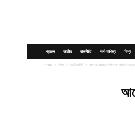
News
Times
BD
প্রচ্ছদ
জাতীয়
রাজনীতি
অর্থ-বাণিজ্য
বিশ্ব
Home
শিক্ষা
ইউনিভার্সিটি
আগের কর্মস্থলে ফিরলেন আসিফ নজরুল
আগ