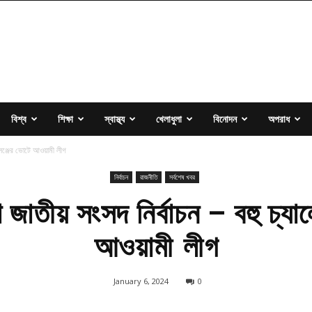
বিশ্ব
শিক্ষা
স্বাস্থ্য
খেলাধুলা
বিনোদন
অপরাধ
ালেঞ্জের ভোটে আওয়ামী লীগ
নির্বাচন
রাজনীতি
সর্বশেষ খবর
জাতীয় সংসদ নির্বাচন – বহু চ্যাল
আওয়ামী লীগ
January 6, 2024
0