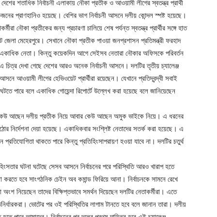
ের শতাধিক নির্বাচনী এলাকায় নৌকা প্রতীক ও আওয়ামী লীগের স্বতন্ত্র প্রার্থী
কজনের প্রাণহানিও হয়েছে। বেশির ভাগ নির্বাচনী আসনে দলীয় কোন্দল স্পষ্ট হয়েছে।
রা নৌকা প্রতীকের জন্য প্রচারণা চালিয়ে শেষ পর্যন্ত স্বতন্ত্র প্রার্থীর সঙ্গে হাত
েলা মেহেরপুরে। সেখানে নৌকা প্রতীক পাওয়া জনপ্রশাসন প্রতিমন্ত্রী ফরহাদ
ন একাধিক নেতা। কিন্তু কয়েকদিন আগে সেইসব নেতারা নৌকার অফিসকে পরিবর্তন
ন। এ চিত্র দেখা গেছে দেশের আরও অনেক নির্বাচনী আসনে। দলটির তৃতীয় চ্যালেঞ্জ
সনে আওয়ামী লীগের হেভিওয়েট প্রার্থীরা রয়েছেন। যেখানে প্রতিদ্বন্দ্বী সবাই
তে পারে বলে একাধিক গোয়েন্দা রিপোর্টে উল্লেখ করা হয়েছে বলে জানিয়েছেন
ছে। কেউ আছেন দলীয় প্রতীক নিয়ে আবার কেউ আছেন অমুক ভাইকে নিয়ে। এ ধরনের
ঠোর নির্দেশনা দেয়া হয়েছে। একাধিকবার সংশ্লিষ্ট নেতাদের সতর্ক করা হয়েছে। এ
ে প্রতিযোগিতা থাকতে পারে কিন্তু প্রতিহিংসাপরায়ণ হওয়া যাবে না। দলটির চতুর্থ
হিংসতার ঘটনা ঘটেছে সেসব আসনে নির্বাচনের পরে পরিস্থিতি আরও খারাপ হতে
িলা করতে হবে সাংগঠনিক চেইন অব কমান্ড ফিরিয়ে আনা। নির্বাচনকে সামনে রেখে
 নিয়েছেন তাদের বিক্ষিপ্তভাবে সমর্থন দিয়েছেন দলটির নেতাকর্মীরা। এতে
নির্ধারকরা। ভোটের পর ওই পরিস্থিতির লাগাম টানতে হবে বলে জানান তারা। দলীয়
 হতে পারে আমাদের। নির্বাচনের পর দলের প্রথম দায়িত্ব হবে এই চ্যালেঞ্জ