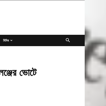
বিবিধ
েঞ্জের ভোটে