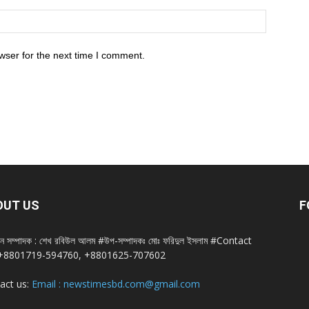
wser for the next time I comment.
OUT US
F
ান সম্পাদক : শেখ রবিউল আলম #উপ-সম্পাদকঃ মোঃ ফরিদুল ইসলাম #Contact
+8801719-594760, +8801625-707602
act us:
Email : newstimesbd.com@gmail.com