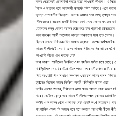
দলের নেতাদেরই মোকাবিলা করতে হচ্ছে আওয়ামী লীগকে। এ নিয়ে দেশ
ট্রাক ও ঈগলের সঙ্গে রক্তক্ষয়ী সংঘর্ষের ঘটনা ঘটেছে। এতে কয়ে
তৃণমূল নেতাকর্মীরা বিভক্ত। অনেক আসনে দেখা গেছে তৃণমূল নেতাকর্মী
মিলিয়েছেন। এরকম একটি উদাহরণ দেখা গেছে দেশের সবচেয়ে ছোট জ
হোসেনের জন্য নৌকার অফিস তৈরি করে তার প্রচারণা চালিয়েছে
করে স্বতন্ত্র প্রার্থী প্রফেসর আবদুল মান্নানের সঙ্গে হাত মেলা
হিসেবে রয়েছে নির্বাচনের দিন সংঘাত এড়ানো। দেশের অর্ধশতাধিক আ
আওয়ামী লীগেরই নেতা। এসব আসনে নির্বাচনের দিন সহিংস ঘটনা ঘট
আওয়ামী লীগের বেশ কয়েক নেতা।
তারা জানান, প্রতীকের বিভক্তি এখন ব্যক্তি পর্যায়ে চলে গে
পরিস্থিতিতে সংঘর্ষের ঘটনা ঘটতে পারে। তবে দলীয়ভাবে এ নিয়ে ক
নিয়ে আওয়ামী লীগ সাধারণ সম্পাদক ওবায়দুল কাদের বলেন, নির্বাচন
চ্যালেঞ্জ হিসেবে রয়েছে নির্বাচন পরবর্তী পরিস্থিতি সামাল দেয়া।
দলটির নেতারা জানান, নির্বাচনের আগে যেসব আসনে নানা কারণে স
পারে। ভোটকে কেন্দ্র করে আওয়ামী লীগের পঞ্চম চ্যালেঞ্জ মোকাব
দলটির এক আসন থেকে একাধিক নেতা ভোটে অংশ নিয়েছেন। যারা অংশ
সাংগঠনিক ঐক্য নষ্ট হয়েছে বলে মনে করছেন আওয়ামী লীগের নীতি
নেতাদের মতে- এই চ্যালেঞ্জটা মেটাতে সাংগঠনিকভাবে হিমশিম খেতে