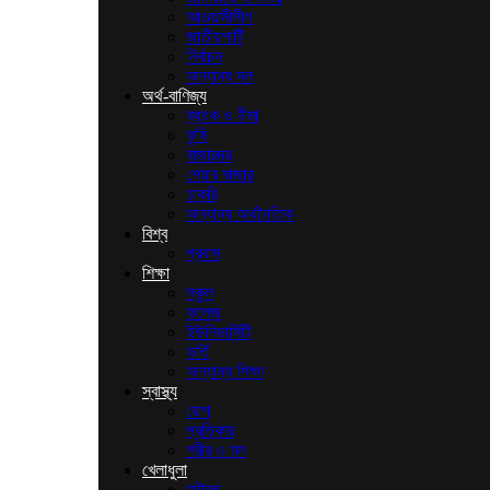
আওয়ামীলীগ
জাতীয়পার্টি
নির্বাচন
অন্যান্য দল
অর্থ-বাণিজ্য
ব্যাংক ও বীমা
কৃষি
বাজারদর
শেয়ার বাজার
চাকরি
অন্যান্য অর্থনৈতিক
বিশ্ব
প্রবাস
শিক্ষা
স্কুল
কলেজ
ইউনিভার্সিটি
ভর্তি
অন্যান্য শিক্ষা
স্বাস্থ্য
রোগ
প্রতিকার
শরীর ও মন
খেলাধুলা
ফুটবল