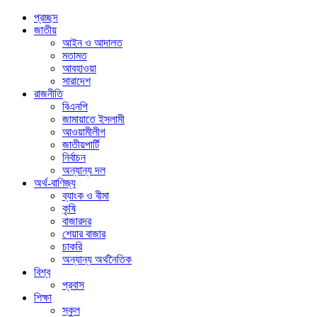
প্রচ্ছদ
জাতীয়
আইন ও আদালত
মতামত
আবহাওয়া
সারাদেশ
রাজনীতি
বিএনপি
জামায়াতে ইসলামী
আওয়ামীলীগ
জাতীয়পার্টি
নির্বাচন
অন্যান্য দল
অর্থ-বাণিজ্য
ব্যাংক ও বীমা
কৃষি
বাজারদর
শেয়ার বাজার
চাকরি
অন্যান্য অর্থনৈতিক
বিশ্ব
প্রবাস
শিক্ষা
স্কুল