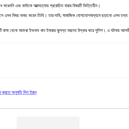
রাধ করেননি এবং কাউকে আত্মহত্যায় প্ররোচিত করার বিষয়টি ভিত্তিহীন।
লে এসব বিষয় নাকচ করেন তিথি। তার দাবি, সামাজিক যোগাযোগমাধ্যমে ছড়ানো এসব তথ্য স
টি বাসা থেকে আফরা ইভনাথ খান ইকরার ঝুলন্ত মরদেহ উদ্ধার করে পুলিশ। এ ঘটনায় আলভী
চল করতে অনুমতি দিল ইরান