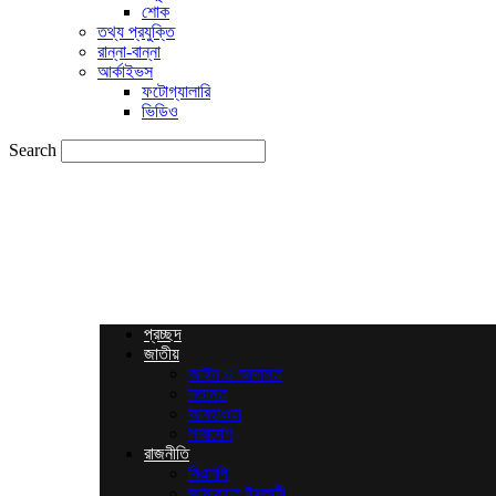
শোক
তথ্য প্রযুক্তি
রান্না-বান্না
আর্কাইভস
ফটোগ্যালারি
ভিডিও
Search
News
Times
BD
প্রচ্ছদ
জাতীয়
আইন ও আদালত
মতামত
আবহাওয়া
সারাদেশ
রাজনীতি
বিএনপি
জামায়াতে ইসলামী