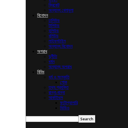
ক্রিকেট
অন্যান্য খেলাধুলা
বিনোদন
ঢালিউড
টালিউড
হলিউড
বলিউড
লাইফস্টাইল
অন্যান্য বিনোদন
অপরাধ
দুর্নীতি
ধর্ষন
অন্যান্য অপরাধ
বিবিধ
ধর্ম ও সংস্কৃতি
শোক
তথ্য প্রযুক্তি
রান্না-বান্না
আর্কাইভস
ফটোগ্যালারি
ভিডিও