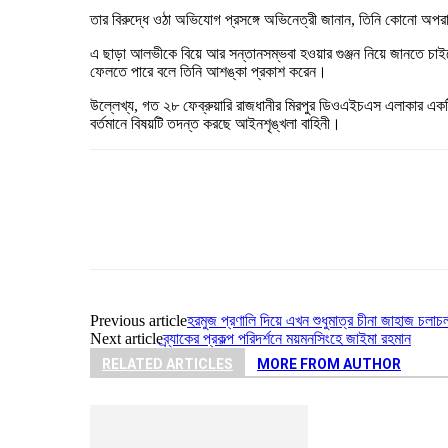
তার বিরুদ্ধে ওঠা অভিযোগ প্রসঙ্গে অভিনেত্রী জানান, তিনি কোনো অপ
এ ছাড়া আলভীকে বিয়ে আর সন্তানসম্ভবা হওয়ার গুঞ্জন নিয়ে জানতে চাই
ফেলতে পারে বলে তিনি আশঙ্কা প্রকাশ করেন।
উল্লেখ্য, গত ২৮ ফেব্রুয়ারি রাজধানীর মিরপুর ডিওএইচএস এলাকার এক
বর্তমানে বিষয়টি তদন্ত করছে আইনশৃঙ্খলা বাহিনী।
Share
Previous article
হরমুজ প্রণালি দিয়ে এখন শুধুমাত্র চীনা জাহাজ চলা
Next article
ব্র্যাকের প্রকল্প পরিদর্শনে ময়মনসিংহে জাইমা রহমান
RELATED ARTICLES
MORE FROM AUTHOR