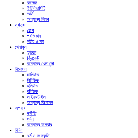
কলেজ
ইউনিভার্সিটি
ভর্তি
অন্যান্য শিক্ষা
স্বাস্থ্য
রোগ
প্রতিকার
শরীর ও মন
খেলাধুলা
ফুটবল
ক্রিকেট
অন্যান্য খেলাধুলা
বিনোদন
ঢালিউড
টালিউড
হলিউড
বলিউড
লাইফস্টাইল
অন্যান্য বিনোদন
অপরাধ
দুর্নীতি
ধর্ষন
অন্যান্য অপরাধ
বিবিধ
ধর্ম ও সংস্কৃতি