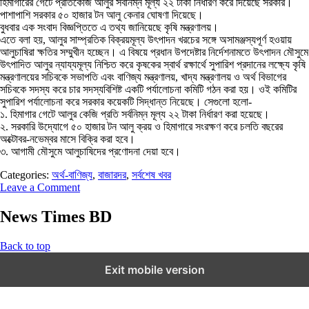
হিমাগারের গেটে প্রতিকেজি আলুর সর্বনিম্ন মূল্য ২২ টাকা নির্ধারণ করে দিয়েছে সরকার।
পাশাপাশি সরকার ৫০ হাজার টন আলু কেনার ঘোষণা দিয়েছে।
বুধবার এক সংবাদ বিজ্ঞপ্তিতে এ তথ্য জানিয়েছে কৃষি মন্ত্রণালয়।
এতে বলা হয়, আলুর সাম্প্রতিক বিক্রয়মূল্য উৎপাদন খরচের সঙ্গে অসামঞ্জস্যপূর্ণ হওয়ায়
আলুচাষিরা ক্ষতির সম্মুখীন হচ্ছেন। এ বিষয়ে প্রধান উপদেষ্টার নির্দেশনামতে উৎপাদন মৌসুমে
উৎপাদিত আলুর ন্যায্যমূল্য নিশ্চিত করে কৃষকের স্বার্থ রক্ষার্থে সুপারিশ প্রদানের লক্ষ্যে কৃষি
মন্ত্রণালয়ের সচিবকে সভাপতি এবং বাণিজ্য মন্ত্রণালয়, খাদ্য মন্ত্রণালয় ও অর্থ বিভাগের
সচিবকে সদস্য করে চার সদস্যবিশিষ্ট একটি পর্যালোচনা কমিটি গঠন করা হয়। ওই কমিটির
সুপারিশ পর্যালোচনা করে সরকার কয়েকটি সিদ্ধান্ত নিয়েছে। সেগুলো হলো-
১. হিমাগার গেটে আলুর কেজি প্রতি সর্বনিম্ন মূল্য ২২ টাকা নির্ধারণ করা হয়েছে।
২. সরকারি উদ্যোগে ৫০ হাজার টন আলু ক্রয় ও হিমাগারে সংরক্ষণ করে চলতি বছরের
অক্টোবর-নভেম্বর মাসে বিক্রি করা হবে।
৩. আগামী মৌসুমে আলুচাষিদের প্রণোদনা দেয়া হবে।
Categories:
অর্থ-বাণিজ্য
,
বাজারদর
,
সর্বশেষ খবর
Leave a Comment
News Times BD
Back to top
Exit mobile version