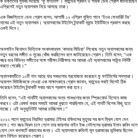
ক ভক্তদের সুখবর দিয়েছে ‘ফু ফাইটার্স’। ব্যান্ডের প্রধান ও গায়ক ডেভ গ্রোল জানিয়েছেন
এপ্রিলেই নতুন অ্যালবাম নিয়ে আসছে তারা।
এক বিজ্ঞপ্তিতে ডেভ গ্রোল বলেন, আগামী ১২ এপ্রিল মুক্তি পাবে ‘ইওর ফেভারিট টয়’
নামের এই নতুন অ্যালবাম। অ্যালবামের টাইটেল ট্র্যাকটি ব্যান্ড ইউটিউবে প্রকাশ করছে
একই দিনে।
অনলাইন বিনোদন ভিত্তিক সংবাদমাধ্যম ‘কাভার মিডিয়া’ লিখেছে নতুন অ্যালবামের জন্য
নতুন ধরনের সঙ্গীত ও সুরের খোঁজ করছিলেন বলে জানিয়েছেন গ্রোল। তিনি বলেন, “এক
বছর ধরে বিভিন্ন সঙ্গীতের সঙ্গে পরীক্ষা-নিরীক্ষার পর আমরা এই অ্যালবামের সাউন্ড নির্দিষ্ট
করতে পেরেছি।”
অ্যালবামটিতে ১০টি গান আছে যার সবগুলোর প্রযোজনা করেছেন ফু ফাইটার্সের সদস্যরা।
অ্যাপল মিউজিককে দেওয়া এক সাক্ষাৎকারে গ্রোল জানান, ব্যান্ডের সবাই মিলেই ঠিক
করেছেন টাইটেল ট্র্যাকটি সবার আগে প্রকাশ করা হবে।
তিনি বলেন, “এই গানটিই অ্যালবামের অন্য গানগুলোর জন্য স্প্রিংবোর্ড হিসেবে কাজ
করবে। এটা রেকর্ড করার সময়ই আমরা বুঝতে পারছিলাম যে, এই গানটি বিশেষ কিছু হতে
যাচ্ছে। এই অনুভূতিটাই আমরা চাচ্ছিলাম।”
২০২২ সালে ব্যান্ডের নিয়মিত ড্রামার টেইলর হকিনসের মৃত্যুর পর জশ ফ্রিস যোগ দেন
দলে। গত বছর ফ্রিস চলে গেলে তার জায়গায় নাইন ইঞ্চ নেইলসের ড্রামার ইলান রুবিন দলে
যোগ দেন কনসার্টে বাজানোর জন্য। এই অ্যালবামে রুবিনই মূল ড্রামারের ভূমিকায় ছিলেন
বলে নিশ্চিত করেছেন গ্রোল।