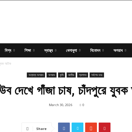
বিশ্ব
শিক্ষা
স্বাস্থ্য
খেলাধুলা
বিনোদন
অপরাধ
ে যুবক আটক
অন্যান্য অপরাধ
অপরাধ
কৃষি
জাতীয়
প্রশাসন
সর্বশেষ খবর
ব দেখে গাঁজা চাষ, চাঁদপুরে যু
March 30, 2026
0
Share