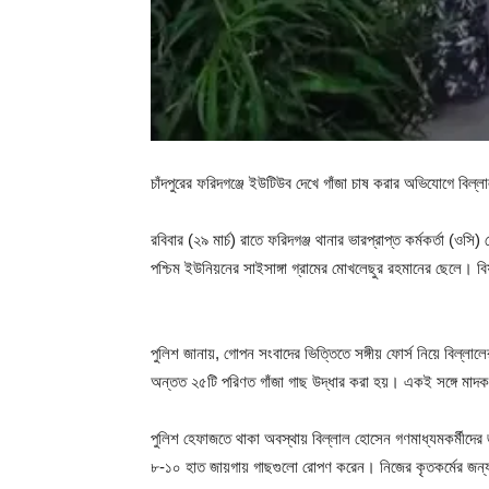
চাঁদপুরের ফরিদগঞ্জে ইউটিউব দেখে গাঁজা চাষ করার অভিযোগে ব
রবিবার (২৯ মার্চ) রাতে ফরিদগঞ্জ থানার ভারপ্রাপ্ত কর্মকর্তা (ও
পশ্চিম ইউনিয়নের সাইসাঙ্গা গ্রামের মোখলেছুর রহমানের ছেলে।
পুলিশ জানায়, গোপন সংবাদের ভিত্তিতে সঙ্গীয় ফোর্স নিয়ে বিল্ল
অন্তত ২৫টি পরিণত গাঁজা গাছ উদ্ধার করা হয়। একই সঙ্গে মা
পুলিশ হেফাজতে থাকা অবস্থায় বিল্লাল হোসেন গণমাধ্যমকর্মীদের 
৮-১০ হাত জায়গায় গাছগুলো রোপণ করেন। নিজের কৃতকর্মের জন্য