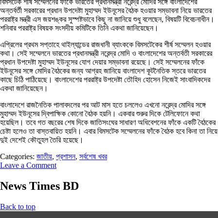
বিমসটেক শীর্ষ সম্মেলনের ফাঁকে ভারতের প্রধানমন্ত্রী নরেন্দ্র মোদির সঙ্গে বাংলাদেশের
অন্তর্বর্তী সরকারের প্রধান উপদেষ্টা মুহাম্মদ ইউনূসের বৈঠক হওয়ার সম্ভাবনা নিয়ে ভারতের
পররাষ্ট্র মন্ত্রী এস জয়শঙ্কর সুস্পষ্টভাবে কিছু না জানিয়ে শুধু বলেছেন, বিষয়টি বিবেচনাধীন।
শনিবার পররাষ্ট্র বিষয়ক সংসদীয় কমিটিকে তিনি একথা জানিয়েছেন।
এপ্রিলের প্রথম সপ্তাহে থাইল্যান্ডের রাজধানী ব্যাংককে বিমসটেকের শীর্ষ সম্মেলন হওয়ার
কথা। সেই সম্মেলনে ভারতের প্রধানমন্ত্রী নরেন্দ্র মোদি ও বাংলাদেশের অন্তর্বতী সরকারের
প্রধান উপদেষ্টা মুহাম্মদ ইউনূসের যোগ দেয়ার সম্ভাবনা রয়েছে। সেই সম্মেলনের ফাঁকে
ইউনূসের সঙ্গে মোদির বৈঠকের জন্য আগ্রহ জানিয়ে বাংলাদেশ কূটনৈতিক স্তরে ভারতের
কাছে চিঠি পাঠিয়েছে। বাংলাদেশের পররাষ্ট্র উপদেষ্টা তৌহিদ হোসেন নিজেই সাংবাদিকদের
একথা‌ জানিয়েছেন।
বাংলাদেশে রাজনৈতিক পালাবদলের পর আট মাস হতে চললেও এখনো নরেন্দ্র মোদির সঙ্গে
মুহাম্মদ ইউনূসের দ্বিপাক্ষিক কোনো বৈঠক হয়নি। একবার শুরুর দিকে টেলিফোনে কথা
হয়েছিল। তবে গত বছরের শেষ দিকে জাতিসংঘের সাধারণ অধিবেশনের ফাঁকে একটি বৈঠকের
চেষ্টা হলেও তা বাস্তবায়িত হয়নি। এবার বিমসটেক সম্মেলনের ফাঁকে বৈঠক হবে কিনা তা নিয়ে
দুই দেশেই কৌতুহল তৈরি হয়েছে।
Categories:
জাতীয়
,
প্রশাসন
,
সর্বশেষ খবর
Leave a Comment
News Times BD
Back to top