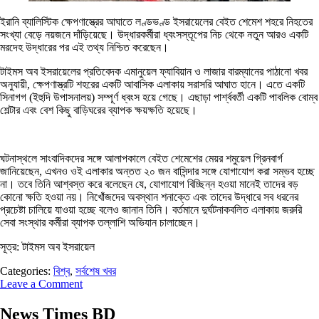
ইরানি ব্যালিস্টিক ক্ষেপণাস্ত্রের আঘাতে লণ্ডভণ্ড ইসরায়েলের বেইত শেমেশ শহরে নিহতের
সংখ্যা বেড়ে নয়জনে দাঁড়িয়েছে। উদ্ধারকর্মীরা ধ্বংসস্তূপের নিচ থেকে নতুন আরও একটি
মরদেহ উদ্ধারের পর এই তথ্য নিশ্চিত করেছেন।
টাইমস অব ইসরায়েলের প্রতিবেদক এমানুয়েল ফ্যাবিয়ান ও লাজার বারম্যানের পাঠানো খবর
অনুযায়ী, ক্ষেপণাস্ত্রটি শহরের একটি আবাসিক এলাকায় সরাসরি আঘাত হানে। এতে একটি
সিনাগগ (ইহুদি উপাসনালয়) সম্পূর্ণ ধ্বংস হয়ে গেছে। এছাড়া পার্শ্ববর্তী একটি পাবলিক বোম্ব
শেল্টার এবং বেশ কিছু বাড়িঘরের ব্যাপক ক্ষয়ক্ষতি হয়েছে।
ঘটনাস্থলে সাংবাদিকদের সঙ্গে আলাপকালে বেইত শেমেশের মেয়র শমুয়েল গ্রিনবার্গ
জানিয়েছেন, এখনও ওই এলাকার অন্তত ২০ জন বাসিন্দার সঙ্গে যোগাযোগ করা সম্ভব হচ্ছে
না। তবে তিনি আশ্বস্ত করে বলেছেন যে, যোগাযোগ বিচ্ছিন্ন হওয়া মানেই তাদের বড়
কোনো ক্ষতি হওয়া নয়। নিখোঁজদের অবস্থান শনাক্তে এবং তাদের উদ্ধারে সব ধরনের
প্রচেষ্টা চালিয়ে যাওয়া হচ্ছে বলেও জানান তিনি। বর্তমানে দুর্ঘটনাকবলিত এলাকায় জরুরি
সেবা সংস্থার কর্মীরা ব্যাপক তল্লাশি অভিযান চালাচ্ছেন।
সূত্র: টাইমস অব ইসরায়েল
Categories:
বিশ্ব
,
সর্বশেষ খবর
Leave a Comment
News Times BD