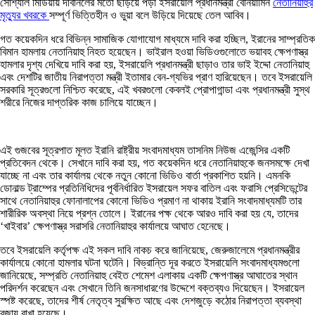
সোশ্যাল মিডিয়ায় দাবানলের মতো ছড়িয়ে পড়া ইসরায়েলি প্রধানমন্ত্রী বেনিয়ামিন
নেতানিয়াহুর
মৃত্যুর খবরকে
সম্পূর্ণ ভিত্তিহীন ও ভুয়া বলে উড়িয়ে দিয়েছে তেল আবিব।
গত কয়েকদিন ধরে বিভিন্ন সামাজিক যোগাযোগ মাধ্যমে দাবি করা হচ্ছিল, ইরানের সাম্প্রতিক
বিমান হামলায় নেতানিয়াহু নিহত হয়েছেন। ভাইরাল হওয়া ভিডিওগুলোতে ভয়াবহ ক্ষেপণাস্ত্র
হামলার দৃশ্য দেখিয়ে দাবি করা হয়, ইসরায়েলি প্রধানমন্ত্রী ছাড়াও তার ভাই ইদ্দো নেতানিয়াহু
এবং দেশটির জাতীয় নিরাপত্তা মন্ত্রী ইতামার বেন-গ্যভির প্রাণ হারিয়েছেন। তবে ইসরায়েলি
সরকারি সূত্রগুলো নিশ্চিত করেছে, এই খবরগুলো কেবলই প্রোপাগান্ডা এবং প্রধানমন্ত্রী সুস্থ
শরীরে নিজের দাপ্তরিক কাজ চালিয়ে যাচ্ছেন।
এই গুজবের সূত্রপাত মূলত ইরানি রাষ্ট্রীয় সংবাদমাধ্যম তাসনিম নিউজ এজেন্সির একটি
প্রতিবেদন থেকে। সেখানে দাবি করা হয়, গত কয়েকদিন ধরে নেতানিয়াহুকে জনসমক্ষে দেখা
যাচ্ছে না এবং তার কার্যালয় থেকে নতুন কোনো ভিডিও বার্তা প্রকাশিত হয়নি। এমনকি
ডোনাল্ড ট্রাম্পের প্রতিনিধিদের পূর্বনির্ধারিত ইসরায়েল সফর বাতিল এবং ফরাসি প্রেসিডেন্টের
সাথে নেতানিয়াহুর ফোনালাপের কোনো ভিডিও প্রমাণ না থাকায় ইরানি সংবাদমাধ্যমটি তার
শারীরিক অবস্থা নিয়ে প্রশ্ন তোলে। ইরানের পক্ষ থেকে আরও দাবি করা হয় যে, তাদের
‘খাইবার’ ক্ষেপণাস্ত্র সরাসরি নেতানিয়াহুর কার্যালয়ে আঘাত হেনেছে।
তবে ইসরায়েলি কর্তৃপক্ষ এই সকল দাবি নাকচ করে জানিয়েছে, জেরুজালেমে প্রধানমন্ত্রীর
কার্যালয়ে কোনো হামলার ঘটনা ঘটেনি। বিভ্রান্তি দূর করতে ইসরায়েলি সংবাদমাধ্যমগুলো
জানিয়েছে, সম্প্রতি নেতানিয়াহু বেইত শেমেশ এলাকায় একটি ক্ষেপণাস্ত্র আঘাতের স্থান
পরিদর্শন করেছেন এবং সেখানে তিনি জনসাধারণের উদ্দেশে বক্তব্যও দিয়েছেন। ইসরায়েল
স্পষ্ট করেছে, তাদের শীর্ষ নেতৃত্ব সুরক্ষিত আছে এবং দেশজুড়ে কঠোর নিরাপত্তা ব্যবস্থা
বজায় রাখা হয়েছে।