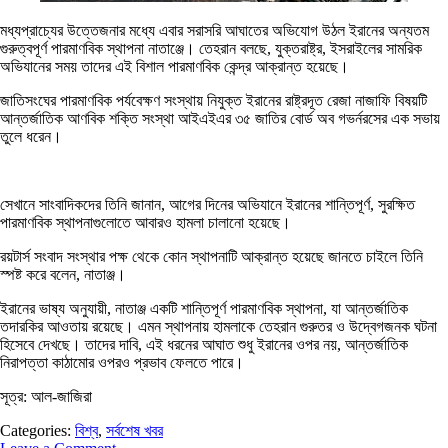
মধ্যপ্রাচ্যের উত্তেজনার মধ্যে এবার সরাসরি আঘাতের অভিযোগ উঠল ইরানের অন্যতম
গুরুত্বপূর্ণ পারমাণবিক স্থাপনা নাতাঞ্জে। তেহরান বলছে, যুক্তরাষ্ট্র, ইসরাইলের সামরিক
অভিযানের সময় তাদের এই বিশাল পারমাণবিক কেন্দ্র আক্রান্ত হয়েছে।
জাতিসংঘের পারমাণবিক পর্যবেক্ষণ সংস্থায় নিযুক্ত ইরানের রাষ্ট্রদূত রেজা নাজাফি বিষয়টি
আন্তর্জাতিক আণবিক শক্তি সংস্থা আইএইএর ৩৫ জাতির বোর্ড অব গভর্নরসের এক সভায়
তুলে ধরেন।
সেখানে সাংবাদিকদের তিনি জানান, আগের দিনের অভিযানে ইরানের শান্তিপূর্ণ, সুরক্ষিত
পারমাণবিক স্থাপনাগুলোতে আবারও হামলা চালানো হয়েছে।
রয়টার্স সংবাদ সংস্থার পক্ষ থেকে কোন স্থাপনাটি আক্রান্ত হয়েছে জানতে চাইলে তিনি
স্পষ্ট করে বলেন, নাতাঞ্জ।
ইরানের ভাষ্য অনুযায়ী, নাতাঞ্জ একটি শান্তিপূর্ণ পারমাণবিক স্থাপনা, যা আন্তর্জাতিক
তদারকির আওতায় রয়েছে। এমন স্থাপনায় হামলাকে তেহরান গুরুতর ও উদ্বেগজনক ঘটনা
হিসেবে দেখছে। তাদের দাবি, এই ধরনের আঘাত শুধু ইরানের ওপর নয়, আন্তর্জাতিক
নিরাপত্তা কাঠামোর ওপরও প্রভাব ফেলতে পারে।
সূত্র: আল-জাজিরা
Categories:
বিশ্ব
,
সর্বশেষ খবর