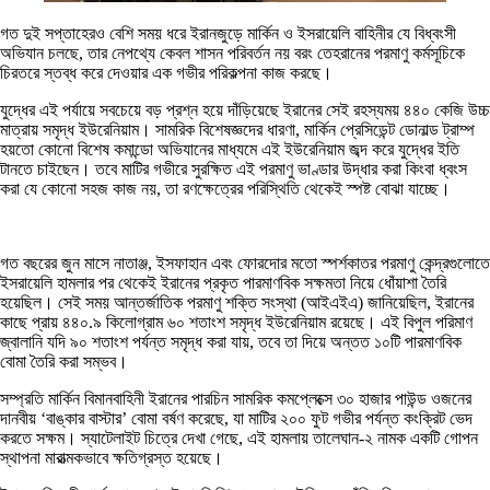
গত দুই সপ্তাহেরও বেশি সময় ধরে ইরানজুড়ে মার্কিন ও ইসরায়েলি বাহিনীর যে বিধ্বংসী
অভিযান চলছে, তার নেপথ্যে কেবল শাসন পরিবর্তন নয় বরং তেহরানের পরমাণু কর্মসূচিকে
চিরতরে স্তব্ধ করে দেওয়ার এক গভীর পরিকল্পনা কাজ করছে।
যুদ্ধের এই পর্যায়ে সবচেয়ে বড় প্রশ্ন হয়ে দাঁড়িয়েছে ইরানের সেই রহস্যময় ৪৪০ কেজি উচ্চ
মাত্রায় সমৃদ্ধ ইউরেনিয়াম। সামরিক বিশেষজ্ঞদের ধারণা, মার্কিন প্রেসিডেন্ট ডোনাল্ড ট্রাম্প
হয়তো কোনো বিশেষ কমান্ডো অভিযানের মাধ্যমে এই ইউরেনিয়াম জব্দ করে যুদ্ধের ইতি
টানতে চাইছেন। তবে মাটির গভীরে সুরক্ষিত এই পরমাণু ভাণ্ডার উদ্ধার করা কিংবা ধ্বংস
করা যে কোনো সহজ কাজ নয়, তা রণক্ষেত্রের পরিস্থিতি থেকেই স্পষ্ট বোঝা যাচ্ছে।
গত বছরের জুন মাসে নাতাঞ্জ, ইসফাহান এবং ফোরদোর মতো স্পর্শকাতর পরমাণু কেন্দ্রগুলোতে
ইসরায়েলি হামলার পর থেকেই ইরানের প্রকৃত পারমাণবিক সক্ষমতা নিয়ে ধোঁয়াশা তৈরি
হয়েছিল। সেই সময় আন্তর্জাতিক পরমাণু শক্তি সংস্থা (আইএইএ) জানিয়েছিল, ইরানের
কাছে প্রায় ৪৪০.৯ কিলোগ্রাম ৬০ শতাংশ সমৃদ্ধ ইউরেনিয়াম রয়েছে। এই বিপুল পরিমাণ
জ্বালানি যদি ৯০ শতাংশ পর্যন্ত সমৃদ্ধ করা যায়, তবে তা দিয়ে অন্তত ১০টি পারমাণবিক
বোমা তৈরি করা সম্ভব।
সম্প্রতি মার্কিন বিমানবাহিনী ইরানের পারচিন সামরিক কমপ্লেক্সে ৩০ হাজার পাউন্ড ওজনের
দানবীয় ‘বাঙ্কার বাস্টার’ বোমা বর্ষণ করেছে, যা মাটির ২০০ ফুট গভীর পর্যন্ত কংক্রিট ভেদ
করতে সক্ষম। স্যাটেলাইট চিত্রে দেখা গেছে, এই হামলায় তালেঘান-২ নামক একটি গোপন
স্থাপনা মারাত্মকভাবে ক্ষতিগ্রস্ত হয়েছে।