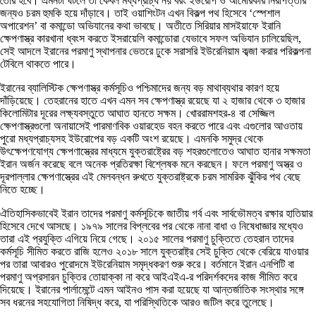
তৈরি হবে। এমনটা ঘটলে তা কেবল মধ্যপ্রাচ্য নয় বরং ইউরোপ ও আমেরিকার নিরাপত্তার
জন্যও চরম হুমকি হয়ে দাঁড়াবে। তাই ওয়াশিংটন এখন বিকল্প পথ হিসেবে ‘স্পেশাল
অপারেশন’ বা কমান্ডো অভিযানের কথা ভাবছে। অতীতে সিরিয়ার মাসইয়াফে ইরানি
ক্ষেপণাস্ত্র কারখানা ধ্বংস করতে ইসরায়েলি কমান্ডোরা যেভাবে সফল অভিযান চালিয়েছিল,
সেই আদলে ইরানের পরমাণু স্থাপনার ভেতরে ঢুকে সরাসরি ইউরেনিয়াম কব্জা করার পরিকল্পনা
টেবিলে থাকতে পারে।
ইরানের ব্যালিস্টিক ক্ষেপণাস্ত্র কর্মসূচিও পশ্চিমাদের জন্য বড় মাথাব্যথার কারণ হয়ে
দাঁড়িয়েছে। তেহরানের হাতে এখন এমন সব ক্ষেপণাস্ত্র রয়েছে যা ২ হাজার থেকে ৩ হাজার
কিলোমিটার দূরের লক্ষ্যবস্তুতে আঘাত হানতে সক্ষম। খোররামশহর-৪ বা সেজ্জিল
ক্ষেপণাস্ত্রগুলো অনায়াসেই পারমাণবিক ওয়ারহেড বহন করতে পারে এবং এগুলোর আওতায়
পুরো মধ্যপ্রাচ্যসহ ইউরোপের বড় একটি অংশ রয়েছে। এমনকি সমুদ্র থেকে
উৎক্ষেপণযোগ্য ক্ষেপণাস্ত্রের মাধ্যমে যুক্তরাষ্ট্রের বড় শহরগুলোতেও আঘাত হানার সক্ষমতা
ইরান অর্জন করেছে বলে অনেক প্রতিরক্ষা বিশ্লেষক মনে করছেন। ফলে পরমাণু অস্ত্র ও
দূরপাল্লার ক্ষেপণাস্ত্রের এই মেলবন্ধন রুখতে যুক্তরাষ্ট্রকে চরম সামরিক ঝুঁকির পথ বেছে
নিতে হচ্ছে।
ঐতিহাসিকভাবেই ইরান তাদের পরমাণু কর্মসূচিকে জাতীয় গর্ব এবং সার্বভৌমত্ব রক্ষার হাতিয়ার
হিসেবে দেখে আসছে। ১৯৭৯ সালের বিপ্লবের পর থেকে নানা বাধা ও নিষেধাজ্ঞার মধ্যেও
তারা এই প্রযুক্তি এগিয়ে নিয়ে গেছে। ২০১৫ সালের পরমাণু চুক্তিতে তেহরান তাদের
কর্মসূচি সীমিত করতে রাজি হলেও ২০১৮ সালে যুক্তরাষ্ট্র সেই চুক্তি থেকে বেরিয়ে যাওয়ার
পর তারা আবারও পুরোদমে ইউরেনিয়াম সমৃদ্ধকরণ শুরু করে। বর্তমানে ইরান এনপিটি বা
পরমাণু অপ্রসারন চুক্তির তোয়াক্কা না করে আইএইএ-র পরিদর্শকদের কাজ সীমিত করে
দিয়েছে। ইরানের পার্লামেন্টে এমন আইনও পাস করা হয়েছে যা আন্তর্জাতিক সংস্থার সঙ্গে
সব ধরনের সহযোগিতা নিষিদ্ধ করে, যা পরিস্থিতিকে আরও জটিল করে তুলেছে।