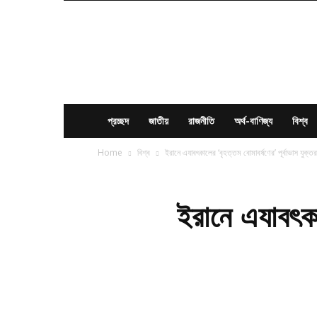
News
Times
BD
প্রচ্ছদ
জাতীয়
রাজনীতি
অর্থ-বাণিজ্য
বিশ্ব
Home
বিশ্ব
ইরানে এযাবৎকালের ‘বৃহত্তম বোমাবর্ষণের’ পূর্বাভাস যুক্তরাষ
ইরানে এযাবৎকাল