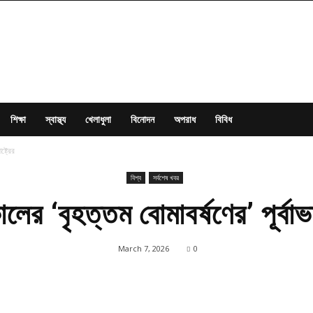
শিক্ষা
স্বাস্থ্য
খেলাধুলা
বিনোদন
অপরাধ
বিবিধ
্ট্রের
বিশ্ব
সর্বশেষ খবর
ের ‘বৃহত্তম বোমাবর্ষণের’ পূর্বাভাস
March 7, 2026
0
Share