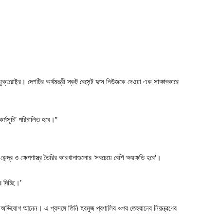
ুক্তরাষ্ট্র। দেশটির অর্থমন্ত্রী স্কট বেসেন্ট ফক্স নিউজকে দেওয়া এক সাক্ষাৎকারে
র্মসূচি’ পরিচালিত হবে।”
 কেন্দ্র ও ক্ষেপণাস্ত্র তৈরির কারখানাগুলোর ‘সবচেয়ে বেশি ক্ষয়ক্ষতি হবে’।
দিচ্ছি।’
্টার’ অভিযোগ আনেন। এ প্রসঙ্গে তিনি হরমুজ প্রণালির ওপর তেহরানের নিয়ন্ত্রণের