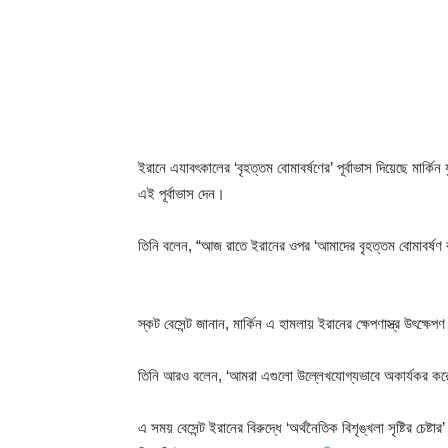
ইরানে এযাবৎকালের ‘বৃহত্তম বোমাবর্ষণের’ পূর্বাভাস দিয়েছে মার্কিন য
এই পূর্বাভাস দেন।
তিনি বলেন, “আজ রাতে ইরানের ওপর ‘আমাদের বৃহত্তম বোমাবর্ষণ ক
স্কট বেসেন্ট জানান, মার্কিন এ হামলায় ইরানের ক্ষেপণাস্ত্র উৎক্ষেপণ
তিনি আরও বলেন, ‘আমরা এগুলো উল্লেখযোগ্যভাবে অকার্যকর করে 
এ সময় বেসেন্ট ইরানের বিরুদ্ধে ‘অর্থনৈতিক বিশৃঙ্খলা সৃষ্টির চেষ