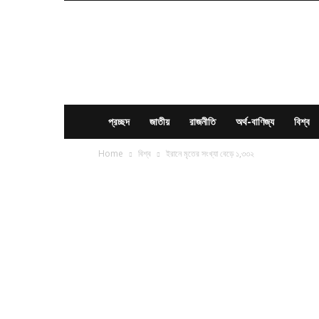
News
Times
BD
প্রচ্ছদ
জাতীয়
রাজনীতি
অর্থ-বাণিজ্য
বিশ্ব
Home
বিশ্ব
ইরানে মৃতের সংখ্যা বেড়ে ১,৩৩২