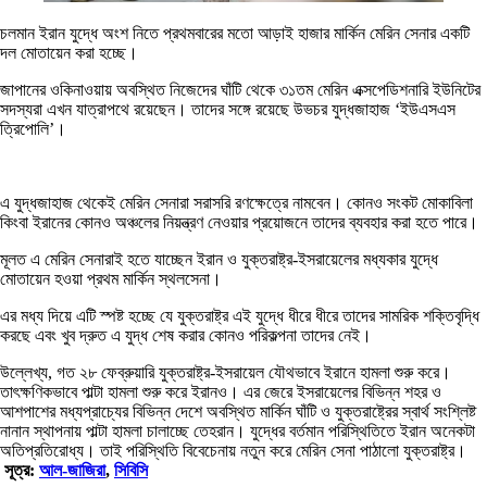
চলমান ইরান যুদ্ধে অংশ নিতে প্রথমবারের মতো আড়াই হাজার মার্কিন মেরিন সেনার একটি
দল মোতায়েন করা হচ্ছে।
জাপানের ওকিনাওয়ায় অবস্থিত নিজেদের ঘাঁটি থেকে ৩১তম মেরিন এক্সপেডিশনারি ইউনিটের
সদস্যরা এখন যাত্রাপথে রয়েছেন। তাদের সঙ্গে রয়েছে উভচর যুদ্ধজাহাজ ‘ইউএসএস
ত্রিপোলি’।
এ যুদ্ধজাহাজ থেকেই মেরিন সেনারা সরাসরি রণক্ষেত্রে নামবেন। কোনও সংকট মোকাবিলা
কিংবা ইরানের কোনও অঞ্চলের নিয়ন্ত্রণ নেওয়ার প্রয়োজনে তাদের ব্যবহার করা হতে পারে।
মূলত এ মেরিন সেনারাই হতে যাচ্ছেন ইরান ও যুক্তরাষ্ট্র-ইসরায়েলের মধ্যকার যুদ্ধে
মোতায়েন হওয়া প্রথম মার্কিন স্থলসেনা।
এর মধ্য দিয়ে এটি স্পষ্ট হচ্ছে যে যুক্তরাষ্ট্র এই যুদ্ধে ধীরে ধীরে তাদের সামরিক শক্তিবৃদ্ধি
করছে এবং খুব দ্রুত এ যুদ্ধ শেষ করার কোনও পরিকল্পনা তাদের নেই।
উল্লেখ্য, গত ২৮ ফেব্রুয়ারি যুক্তরাষ্ট্র-ইসরায়েল যৌথভাবে ইরানে হামলা শুরু করে।
তাৎক্ষণিকভাবে পাল্টা হামলা শুরু করে ইরানও। এর জেরে ইসরায়েলের বিভিন্ন শহর ও
আশপাশের মধ্যপ্রাচ্যের বিভিন্ন দেশে অবস্থিত মার্কিন ঘাঁটি ও যুক্তরাষ্ট্রের স্বার্থ সংশ্লিষ্ট
নানান স্থাপনায় পাল্টা হামলা চালাচ্ছে তেহরান। যুদ্ধের বর্তমান পরিস্থিতিতে ইরান অনেকটা
অতিপ্রতিরোধ্য। তাই পরিস্থিতি বিবেচেনায় নতুন করে মেরিন সেনা পাঠালো যুক্তরাষ্ট্র।
সূত্র:
আল-জাজিরা
,
সিবিসি