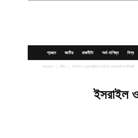
News
Times
BD
প্রচ্ছদ
জাতীয়
রাজনীতি
অর্থ-বাণিজ্য
বিশ্ব
Home
বিবিধ
ইসরাইল ও যুক্তরাষ্ট্রকে ইরানের সেনাপ্রধানের হুঁশিয়ারি
ইসরাইল ও য