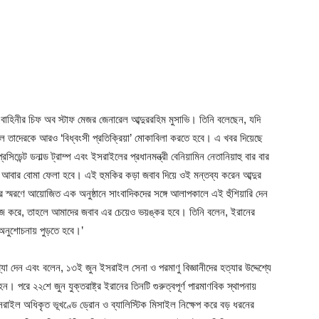
্ত্র বাহিনীর চিফ অব স্টাফ মেজর জেনারেল আব্দুররহিম মুসাভি। তিনি বলেছেন, যদি
হলে তাদেরকে আরও ‘বিধ্বংসী প্রতিক্রিয়া’ মোকাবিলা করতে হবে। এ খবর দিয়েছে
সিডেন্ট ডনাল্ড ট্রাম্প এবং ইসরাইলের প্রধানমন্ত্রী বেনিয়ামিন নেতানিয়াহু বার বার
র আবার বোমা ফেলা হবে। এই হুমকির কড়া জবাব দিয়ে ওই মন্তব্য করেন আব্দুর
 স্মরণে আয়োজিত এক অনুষ্ঠানে সাংবাদিকদের সঙ্গে আলাপকালে এই হুঁশিয়ারি দেন
 কাজ করে, তাহলে আমাদের জবাব এর চেয়েও ভয়ঙ্কর হবে। তিনি বলেন, ইরানের
ে ‘অনুশোচনায় পুড়তে হবে।’
 দেন এবং বলেন, ১৩ই জুন ইসরাইল সেনা ও পরমাণু বিজ্ঞানীদের হত্যার উদ্দেশ্যে
পরে ২২শে জুন যুক্তরাষ্ট্র ইরানের তিনটি গুরুত্বপূর্ণ পারমাণবিক স্থাপনায়
সরাইল অধিকৃত ভূখণ্ডে ড্রোন ও ব্যালিস্টিক মিসাইল নিক্ষেপ করে বড় ধরনের