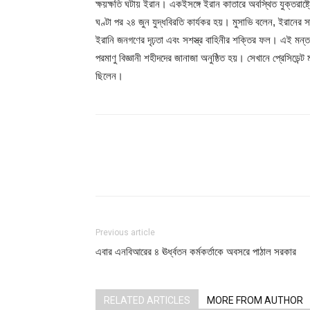
ক্ষয়ক্ষতি ঘটায় ইরান। একইসঙ্গে ইরান কাতারে অবস্থিত যুক্তরাষ্ট
ঘণ্টা পর ২৪ জুন যুদ্ধবিরতি কার্যকর হয়। মুসাভি বলেন, ইরানের স
ইরানি জনগণের দৃঢ়তা এবং সশস্ত্র বাহিনীর শক্তির ফল। এই মন্তব্যে
পরমাণু বিজ্ঞানী শহীদদের জানাজা অনুষ্ঠিত হয়। সেখানে প্রেসিডেন্
ছিলেন।
Share
Previous article
এবার এনবিআরের ৪ ঊর্ধ্বতন কর্মকর্তাকে অবসরে পাঠাল সরকার
RELATED ARTICLES
MORE FROM AUTHOR