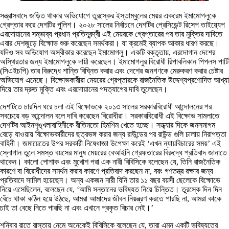
সন্ত্রাসবাদে জড়িত থাকার অভিযোগে তুরস্কের ইস্তাম্বুলের মেয়র একরেম ইমামোগলুকে
গ্রেপ্তার করে দেশটির পুলিশ। ২০২৮ সালের নির্বাচনে দেশটির প্রেসিডেন্ট রিসেপ তাইয়্যেপ
এরদোয়ানের সম্ভাব্য প্রধান প্রতিদ্বন্দ্বী এই মেয়রকে গ্রেপ্তারের পর তার মুক্তির দাবিতে
এবার দেশজুড়ে বিক্ষোভ শুরু করেছেন সমর্থকরা। যা ক্রমেই ব্যাপক আকার ধারণ করছে।
যদিও সব অভিযোগ অস্বীকার করেছেন ইমামোগলু। একটি বক্তৃতায়, এরদোগান দেশের
অস্থিরতার জন্য ইমামোগলুকে দায়ী করেছেন। ইমামোগলুর বিরোধী রিপাবলিকান পিপলস পার্টি
(সিএইচপি) তার বিরুদ্ধে শান্তি বিঘ্নিত করার এবং দেশের জনগণকে মেরুকরণ করার চেষ্টার
অভিযোগ এনেছে। বিক্ষোভকারীরা মেয়রের গ্রেপ্তারকে রাজনৈতিক উদ্দেশ্যপ্রণোদিত আখ্যা
দিয়ে তার দ্রুত মুক্তি এবং এরদোয়ানের পদত্যাগের দাবি তুলেছেন।
দেশটিতে চারদিন ধরে চলা এই বিক্ষোভকে ২০১৩ সালের সরকারবিরোধী আন্দোলনের পর
সবচেয়ে বড় আন্দোলন বলে দাবি করেছেন বিরোধীরা। সরকারবিরোধী এই বিক্ষোভ সামলাতে
দেশটির আইনশৃঙ্খলাবাহিনীকে রীতিমতো হিমশিম খেতে হচ্ছে। সন্ধ্যার দিকে জনসমাগম
বেড়ে যাওয়ায় বিক্ষোভকারীদের ছত্রভঙ্গ করার জন্য রাউন্ডের পর রাউন্ড গুলি চালায় নিরাপত্তা
বাহিনী। জমায়েতের উপর সরকারী নিষেধাজ্ঞা উপেক্ষা করেই ‘এখন ন্যায়বিচারের সময়’ এই
স্লোগান তুলে সমস্ত বয়সের মানুষ মেয়রের বেআইনি গ্রেফতারের বিরুদ্ধে প্রতিবাদ জানাতে
থাকেন। কালো পোশাক এবং মুখোশ পরা এক নারী বিবিসিকে বলেছেন যে, তিনি রাজনৈতিক
কারণে বা বিরোধীদের সমর্থন করার কারণে প্রতিবাদ করছেন না, বরং গণতন্ত্র রক্ষার জন্য
প্রতিবাদে সামিল হয়েছেন। অন্য একজন নারী যিনি তার ১১ বছর বয়সী ছেলেকে বিক্ষোভে
নিয়ে এসেছিলেন, বলেছেন যে, ‘আমি সন্তানের ভবিষ্যত নিয়ে চিন্তিত। তুরস্কে দিন দিন
বেঁচে থাকা কঠিন হয়ে উঠছে, আমরা আমাদের জীবন নিয়ন্ত্রণ করতে পারছি না, আমরা কাকে
চাই তা বেছে নিতে পারছি না এবং এখানে প্রকৃত বিচার নেই।’
শনিবার রাতে রাস্তায় নেমে অনেকেই বিবিসিকে বলেছেন যে, তারা এমন একটি ভবিষ্যতের