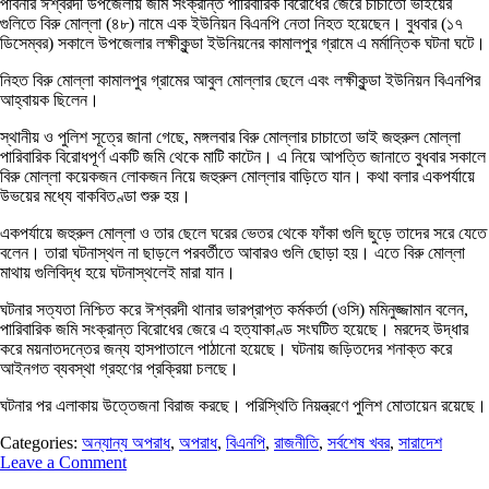
পাবনার ঈশ্বরদী উপজেলায় জমি সংক্রান্ত পারিবারিক বিরোধের জেরে চাচাতো ভাইয়ের
গুলিতে বিরু মোল্লা (৪৮) নামে এক ইউনিয়ন বিএনপি নেতা নিহত হয়েছেন। বুধবার (১৭
ডিসেম্বর) সকালে উপজেলার লক্ষীকুন্ডা ইউনিয়নের কামালপুর গ্রামে এ মর্মান্তিক ঘটনা ঘটে।
নিহত বিরু মোল্লা কামালপুর গ্রামের আবুল মোল্লার ছেলে এবং লক্ষীকুন্ডা ইউনিয়ন বিএনপির
আহ্বায়ক ছিলেন।
স্থানীয় ও পুলিশ সূত্রে জানা গেছে, মঙ্গলবার বিরু মোল্লার চাচাতো ভাই জহুরুল মোল্লা
পারিবারিক বিরোধপূর্ণ একটি জমি থেকে মাটি কাটেন। এ নিয়ে আপত্তি জানাতে বুধবার সকালে
বিরু মোল্লা কয়েকজন লোকজন নিয়ে জহুরুল মোল্লার বাড়িতে যান। কথা বলার একপর্যায়ে
উভয়ের মধ্যে বাকবিতণ্ডা শুরু হয়।
একপর্যায়ে জহুরুল মোল্লা ও তার ছেলে ঘরের ভেতর থেকে ফাঁকা গুলি ছুড়ে তাদের সরে যেতে
বলেন। তারা ঘটনাস্থল না ছাড়লে পরবর্তীতে আবারও গুলি ছোড়া হয়। এতে বিরু মোল্লা
মাথায় গুলিবিদ্ধ হয়ে ঘটনাস্থলেই মারা যান।
ঘটনার সত্যতা নিশ্চিত করে ঈশ্বরদী থানার ভারপ্রাপ্ত কর্মকর্তা (ওসি) মমিনুজ্জামান বলেন,
পারিবারিক জমি সংক্রান্ত বিরোধের জেরে এ হত্যাকাণ্ড সংঘটিত হয়েছে। মরদেহ উদ্ধার
করে ময়নাতদন্তের জন্য হাসপাতালে পাঠানো হয়েছে। ঘটনায় জড়িতদের শনাক্ত করে
আইনগত ব্যবস্থা গ্রহণের প্রক্রিয়া চলছে।
ঘটনার পর এলাকায় উত্তেজনা বিরাজ করছে। পরিস্থিতি নিয়ন্ত্রণে পুলিশ মোতায়েন রয়েছে।
Categories:
অন্যান্য অপরাধ
,
অপরাধ
,
বিএনপি
,
রাজনীতি
,
সর্বশেষ খবর
,
সারাদেশ
Leave a Comment