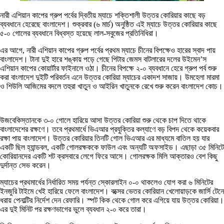
নারী এশিয়ান কাপের গ্রুপ পর্বের দ্বিতীয় ম্যাচে শক্তিশালী উত্তর কোরিয়ার কাছে বড়
ব্যবধানে হেরেছে বাংলাদেশ। শুক্রবার (৬ মার্চ) অনুষ্ঠিত এই ম্যাচে উত্তর কোরিয়ার কাছে
৫-০ গোলের ব্যবধানে বিধ্বস্ত হয়েছে লাল-সবুজের প্রতিনিধিরা।
এর আগে, নারী এশিয়ান কাপের গ্রুপ পর্বের প্রথম ম্যাচে চীনের বিপক্ষেও হারের স্বাদ পায়
বাংলাদেশ। টানা দুই হারে শঙ্কায় পড়ে গেছে পিটার জেমস বাটলারের দলের উইমেন’স
এশিয়ান কাপের কোয়ার্টার ফাইনালে ওঠা। চীনের বিপক্ষে ২-০ ব্যবধানে হেরে গ্রুপ পর্ব শুরু
করা বাংলাদেশ দুইটি পরিবর্তন এনে উত্তর কোরিয়া ম্যাচের একাদশ সাজায়। উমহেলা মারমা
ও শিউলি আজিমের বদলে তহুরা খাতুন ও আইরিন খাতুনকে রেখে শুরু করেন বাংলাদেশ কোচ।
উজবেকিস্তানকে ৩-০ গোলে হারিয়ে আসা উত্তর কোরিয়া শুরু থেকে চাপ দিতে থাকে
বাংলাদেশের রক্ষণে। তবে প্রথমার্ধে ভিএআর প্রযুক্তির কল্যাণে বড় বিপদ থেকে কয়েকবার
রক্ষা পায় বাংলাদেশ। উত্তর কোরিয়ার তিনটি গোল ভিএআর এর মাধ্যমে বাতিল হয় যার
একটি ছিল হ্যান্ডবল, একটি গোলরক্ষককে ফাউল এবং অন্যটি অফসাইড। এছাড়া ৩৫ মিনিটে
কোরিয়ানদের একটি শট ক্রসবারে লেগে ফিরে আসে। গোলরক্ষক মিলি আক্তারও বেশ কিছু
দুর্দান্ত সেভ করেন।
ম্যাচের প্রথমার্ধের নির্ধারিত সময় পর্যন্ত স্কোরলাইন ০-০ থাকলেও যোগ করা ৬ মিনিটের
ইনজুরি টাইমে খেই হারিয়ে ফেলে বাংলাদেশ। বক্সের ভেতর কোরিয়ান খেলোয়াড়কে জার্সি টেনে
ধরায় পেনাল্টির নির্দেশ দেন রেফারি। স্পট কিক থেকে গোল করে এগিয়ে যায় উত্তর কোরিয়া।
এর দুই মিনিট পর রক্ষণভাগের ভুলে ব্যবধান ২-০ করে তারা।