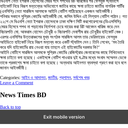
বিএনপি নেতা ইশরাক হোসেনের মেয়র পদে শপথের রিট খারিজের পর ফেসবুক স্ট্যাটাসে
হাইকোর্ট নিয়ে বিরূপ মন্তব্যের অভিযোগে জাতির কাছে ক্ষমা চাইতে জাতীয় নাগরিক পার্টির
(এনসিপি) নেতা সারজিস আলমকে আইনি নোটিশ পাঠিয়েছেন একজন আইনজীবী।
শনিবার সকালে সুপ্রিম কোর্টের আইনজীবী মো. জসিম উদ্দিন এই লিগ্যাল নোটিশ পাঠান। গত
২২শে মে বিএনপি নেতা ইশরাক হোসেনকে ঢাকা দক্ষিণ সিটি করপোরেশনের (ডিএসসিসি)
মেয়র হিসেবে শপথ না পড়ানোর নির্দেশনা চেয়ে দায়ের করা রিট আবেদন খারিজ করে দেন
বিচারপতি মো. আকরাম হোসেন চৌধুরী ও বিচারপতি দেবাশীষ রায় চৌধুরীর হাইকোর্ট বেঞ্চ।
এরপর এনসিপির উত্তরাঞ্চলের মুখ্য সংগঠক সারজিস আলম তার ভেরিফায়েড ফেসবুক
আইডিতে হাইকোর্ট নিয়ে বিরূপ মন্তব্য করে একটি স্ট্যাটাস দেন। তিনি লেখেন, ‘মব তৈরি
করে যদি হাইকোর্টের রায় নেওয়া যায় তাহলে এই হাইকোর্টের দরকার কি?’
আইনি নোটিশে সারজিস আলমকে সুপ্রিম কোর্টের রেজিস্ট্রার জেনারেলের কাছে লিখিতভাবে
ক্ষমা চাইতে বলা হয়েছে। একইসঙ্গে নোটিশ পাওয়ার দুই ঘণ্টার মধ্যে সংবাদ সম্মেলন ডেকে
তাকে প্রকাশ্যে ক্ষমা চাইতে বলা হয়েছে। অন্যথায় আইনগত ব্যবস্থা গ্রহণ করা হবে বলে
জানান আইনজীবী।
Categories:
আইন ও আদালত
,
জাতীয়
,
প্রশাসন
,
সর্বশেষ খবর
Leave a Comment
News Times BD
Back to top
Exit mobile version