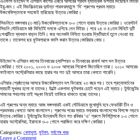
এএফসি উইমেন’স এশিয়ান কাপের এবারে আসরের প্রথম হ্যাটট্রিক উপহার দিয়েছেন মিইয়ং
ইয়ু-জাং। এই মিডফিল্ডারের দুর্দান্ত পারফরম্যান্সে ‘বি’ গ্রুপের প্রথম ম্যাচে
উজবেকিস্তানকে সহজেই হারিয়েছে উত্তর কোরিয়া।
সিডনিতে মঙ্গলবার (৩ মার্চ) উজবেকিস্তানকে ৩-০ গোলে হারায় উত্তর কোরিয়া। ওয়েস্টার্ন
সিডনি স্টেডিয়ামে ষষ্ঠ মিনিটেই দলকে এগিয়ে দেন মিইয়ং। পরে ২৪ ও ৪১তম মিনিটে দুটি
পেনাল্টিতে ব্যবধান বাড়ান তিনি। জয় অনেকটা নিশ্চিত হওয়ায় দ্বিতীয়ার্ধে তুলে নেওয়া হয়
তাকে। তাকেসহ ছয় ফুটবলারকে বদলি করান উত্তর কোরিয়ার কোচ।
উইমেন’স এশিয়ান কাপের তিনবারের চ্যাম্পিয়ন ও তিনবারের রানার্স আপ দল উত্তর
কোরিয়া। তবে ২০০১, ২০০৩ ও ২০০৮ আসরের শিরোপা জিতেছিল তারা। ২০১০ আসরের
ফাইনালে অস্ট্রেলিয়ার কাছে হারার পর গত দুই আসরে তারা খেলতে পারেনি।
এশিয়ার শ্রেষ্ঠত্বের আসরে উজবেকিস্তান দল ফিরেছে ২৩ বছর পর। তবে প্রত্যাবর্তনের
ম্যাচটি সুখকর হলো না তাদের। উল্টো একগাদা ফুটবলার চোটে পড়েন এই ম্যাচে। টুর্নামেন্টের
সামনের পথচলায় তাই শঙ্কা নিয়েই তাকিয়ে থাকতে হচ্ছে তাদের।
এই গ্রুপের অন্য ম্যাচে আজ মঙ্গলবারই একই স্টেডিয়ামে মুখোমুখি হবে ফেভারিট চীন ও
প্রথমবার খেলতে আসা বাংলাদেশ। গ্রুপের পরের ম্যাচে শুক্রবার বাংলাদেশের বিপক্ষে লড়বে
উত্তর কোরিয়া। টুর্নামেন্টের উদ্বোধনী দিনে গত রবিবার ‘এ’ গ্রুপে ফিলিপিন্সকে ১-০ গোলে
হারায় অস্ট্রেলিয়া, ইরানকে ৩-০ গোলে পরাজিত করে দক্ষিণ কোরিয়া।
Categories:
খেলাধুলা
,
ফুটবল
,
সর্বশেষ খবর
Leave a Comment