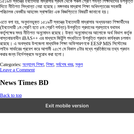
১৫১৯টি স্বতন্ত্র ইবতেদায়ী মাদ্রাসার প্রথম থেকে পঞ্চম শ্রেণি পর্যন্ত শিক্ষার্থীদের উপবৃত্তি
দিতে নীতিগত সিদ্ধান্ত নেয়া হয়েছে। মঙ্গলবার মাদ্রাসা শিক্ষা অধিদপ্তরের সহকারী
পরিচালক বেনজীর আহমেদ স্বাক্ষরিত এক বিজ্ঞপ্তিতে বিষয়টি জানানো হয়।
এতে বলা হয়, অনুদানভুক্ত ১৫১৯টি স্বতন্ত্র ইবতেদায়ী মাদ্রাসায় অধ্যয়নরত শিক্ষার্থীদের
(ইবতেদায়ী ১ম শ্রেণি হতে ৫ম শ্রেণি পর্যন্ত) উপবৃত্তি প্রদানের প্রস্তাবে যথাযথ
কর্তৃপক্ষের সদয় নীতিগত অনুমোদন রয়েছে। উক্ত অনুমোদনের আলোকে অর্থ বিভাগ কর্তৃক
বাস্তবায়নাধীন iBAS++ এর মাধ্যমে জিটুপি পদ্ধতিতে উপবৃত্তি প্রদান কার্যক্রম চলমান
রয়েছে। এ অবস্থায় উপজেলা মাধ্যমিক শিক্ষা অফিসারগণকে EESP MIS সিস্টেমের
লাইভ সার্ভারের প্রবেশ করে আগামী ২৫শে মে বিকাল ৫টার মধ্যে প্রতিষ্ঠানের তথ্য প্রদান
করার জন্য নির্দেশক্রমে অনুরোধ করা হলো।
Categories:
অন্যান্য শিক্ষা
,
শিক্ষা
,
সর্বশেষ খবর
,
স্কুল
Leave a Comment
News Times BD
Back to top
Exit mobile version