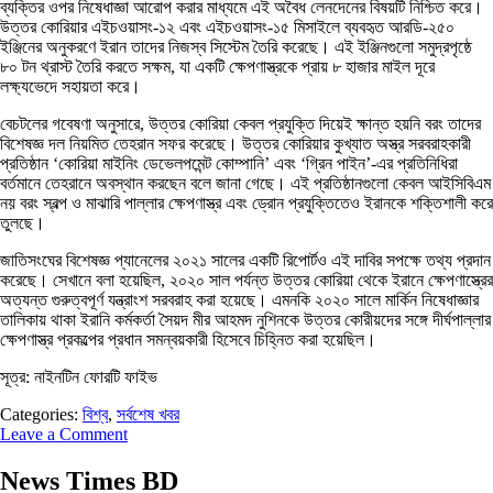
ব্যক্তির ওপর নিষেধাজ্ঞা আরোপ করার মাধ্যমে এই অবৈধ লেনদেনের বিষয়টি নিশ্চিত করে।
উত্তর কোরিয়ার এইচওয়াসং-১২ এবং এইচওয়াসং-১৫ মিসাইলে ব্যবহৃত আরডি-২৫০
ইঞ্জিনের অনুকরণে ইরান তাদের নিজস্ব সিস্টেম তৈরি করেছে। এই ইঞ্জিনগুলো সমুদ্রপৃষ্ঠে
৮০ টন থ্রাস্ট তৈরি করতে সক্ষম, যা একটি ক্ষেপণাস্ত্রকে প্রায় ৮ হাজার মাইল দূরে
লক্ষ্যভেদে সহায়তা করে।
বেচটলের গবেষণা অনুসারে, উত্তর কোরিয়া কেবল প্রযুক্তি দিয়েই ক্ষান্ত হয়নি বরং তাদের
বিশেষজ্ঞ দল নিয়মিত তেহরান সফর করেছে। উত্তর কোরিয়ার কুখ্যাত অস্ত্র সরবরাহকারী
প্রতিষ্ঠান ‘কোরিয়া মাইনিং ডেভেলপমেন্ট কোম্পানি’ এবং ‘গ্রিন পাইন’-এর প্রতিনিধিরা
বর্তমানে তেহরানে অবস্থান করছেন বলে জানা গেছে। এই প্রতিষ্ঠানগুলো কেবল আইসিবিএম
নয় বরং স্বল্প ও মাঝারি পাল্লার ক্ষেপণাস্ত্র এবং ড্রোন প্রযুক্তিতেও ইরানকে শক্তিশালী করে
তুলছে।
জাতিসংঘের বিশেষজ্ঞ প্যানেলের ২০২১ সালের একটি রিপোর্টও এই দাবির সপক্ষে তথ্য প্রদান
করেছে। সেখানে বলা হয়েছিল, ২০২০ সাল পর্যন্ত উত্তর কোরিয়া থেকে ইরানে ক্ষেপণাস্ত্রের
অত্যন্ত গুরুত্বপূর্ণ যন্ত্রাংশ সরবরাহ করা হয়েছে। এমনকি ২০২০ সালে মার্কিন নিষেধাজ্ঞার
তালিকায় থাকা ইরানি কর্মকর্তা সৈয়দ মীর আহমদ নুশিনকে উত্তর কোরীয়দের সঙ্গে দীর্ঘপাল্লার
ক্ষেপণাস্ত্র প্রকল্পের প্রধান সমন্বয়কারী হিসেবে চিহ্নিত করা হয়েছিল।
সূত্র: নাইনটিন ফোরটি ফাইভ
Categories:
বিশ্ব
,
সর্বশেষ খবর
Leave a Comment
News Times BD