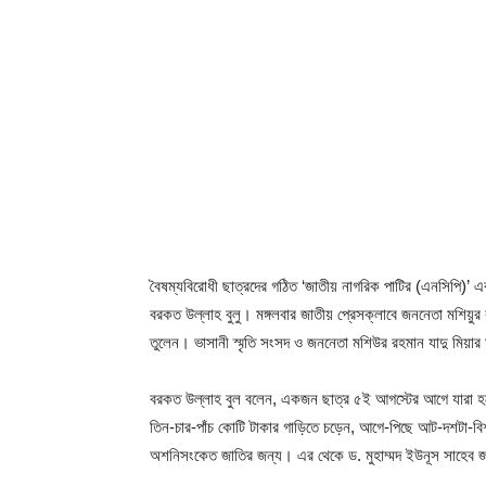
বৈষম্যবিরোধী ছাত্রদের গঠিত ‘জাতীয় নাগরিক পাটির (এনসিপি)’ এ
বরকত উল্লাহ বুলু। মঙ্গলবার জাতীয় প্রেসক্লাবে জননেতা মশিয়ুর 
তুলেন। ভাসানী স্মৃতি সংসদ ও জননেতা মশিউর রহমান যাদু মিয়ার 
বরকত উল্লাহ বুল বলেন, একজন ছাত্র ৫ই আগস্টের আগে যারা হ
তিন-চার-পাঁচ কোটি টাকার গাড়িতে চড়েন, আগে-পিছে আট-দশটা-বিশ
অশনিসংকেত জাতির জন্য। এর থেকে ড. মুহাম্মদ ইউনূস সাহেব জা