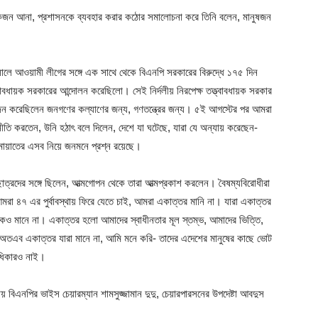
লোকজন আনা, প্রশাসনকে ব্যবহার করার কঠোর সমালোচনা করে তিনি বলেন, মানুষজন
সালে আওয়ামী লীগের সঙ্গে এক সাথে থেকে বিএনপি সরকারের বিরুদ্ধে ১৭৫ দিন
াবধায়ক সরকারের আন্দোলন করেছিলো। সেই নির্দলীয় নিরপেক্ষ তত্ত্বাবধায়ক সরকার
োজন করেছিলেন জনগণের কল্যাণের জন্য, গণতন্ত্রের জন্য। ৫ই আগস্টের পর আমরা
তি করতেন, উনি হঠাৎ বলে দিলেন, দেশে যা ঘটেছে, যারা যে অন্যায় করেছেন-
ায়াতের এসব নিয়ে জনমনে প্রশ্ন রয়েছে।
ছাত্রদের সঙ্গে ছিলেন, আত্মগোপন থেকে তারা আত্মপ্রকাশ করলেন। বৈষম্যবিরোধীরা
মরা ৪৭ এর পুর্বাবস্থায় ফিরে যেতে চাই, আমরা একাত্তর মানি না। যারা একাত্তর
ানকেও মানে না। একাত্তর হলো আমাদের স্বাধীনতার মূল স্তম্ভ, আমাদের ভিত্তি,
অতএব একাত্তর যারা মানে না, আমি মনে করি- তাদের এদেশের মানুষের কাছে ভোট
অধিকারও নাই।
 বিএনপির ভাইস চেয়ারম্যান শামসুজ্জামান দুদু, চেয়ারপারসনের উপদেষ্টা আবদুস