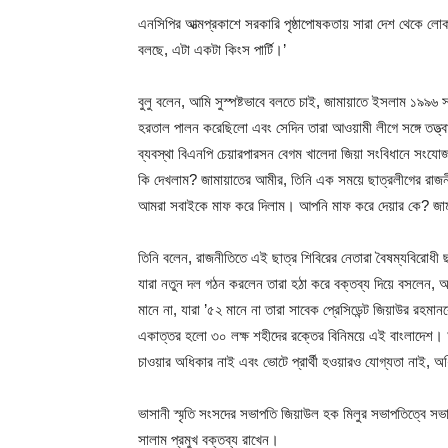
এনসিপির আত্মপ্রকাশে সরকারি পৃষ্ঠাপোষকতায় সারা দেশ থেকে 
বলছে, এটা একটা কিংস পার্টি।’
বুলু বলেন, আমি সুস্পষ্টভাবে বলতে চাই, জামায়াতে ইসলাম ১৯৯৬ 
হরতাল পালন করেছিলো এবং সেদিন তারা আওয়ামী লীগে সঙ্গে তত্ত্ব
ব্যবস্থা বিএনপি চেয়ারপারসন বেগম খালেদা জিয়া সংবিধানে সংয
কি দেখলাম? জামায়াতের আমীর, তিনি এক সময়ে ছাত্রলীগের রাজনী
আমরা সবাইকে মাফ করে দিলাম। আপনি মাফ করে দেয়ার কে? জাম
তিনি বলেন, রাজনীতিতে এই ছাত্র শিবিরের নেতারা বৈষম্যবিরোধী 
যারা নতুন দল গঠন করলেন তারা হঠা করে বক্তব্য দিয়ে বসলেন, আ
মানে না, যারা ’৫২ মানে না তারা সাবেক প্রেসিডেন্ট জিয়াউর রহম
একাত্তর হলো ৩০ লক্ষ শহীদের রক্তের বিনিময়ে এই বাংলাদেশ। 
চাওয়ার অধিকার নাই এবং ভোটে প্রার্থী হওয়ারও যোগ্যতা নাই, 
ভাসানী স্মৃতি সংসদের সভাপতি জিয়াউল হক মিলুর সভাপতিত্বে সভায়
সালাম প্রমুখ বক্তব্য রাখেন।