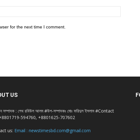
wser for the next time I comment.
OUT US
F
ান সম্পাদক : শেখ রবিউল আলম #উপ-সম্পাদকঃ মোঃ ফরিদুল ইসলাম #Contact
+8801719-594760, +8801625-707602
act us:
Email : newstimesbd.com@gmail.com