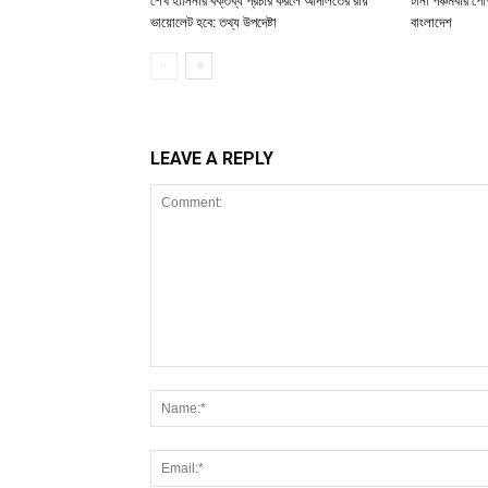
শেখ হাসিনার বক্তব্য প্রচার করলে আদালতের রায়
টানা পঞ্চমবার পোশ
ভায়োলেট হবে: তথ্য উপদেষ্টা
বাংলাদেশ
LEAVE A REPLY