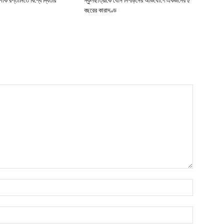
াক রপ্তানিতে বিশ্বে দ্বিতীয়
স্কুলছাত্রীকে যৌন নিপীড়নের অভিযোগে একজনের ৫
বছরের কারাদণ্ড