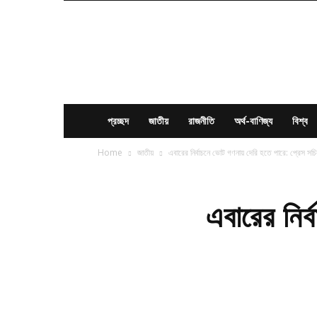
News
Times
BD
প্রচ্ছদ
জাতীয়
রাজনীতি
অর্থ-বাণিজ্য
বিশ্ব
Home
জাতীয়
এবারের নির্বাচনে ভোট গণনায় দেরি হতে পারে: প্রেস সচি
এবারের নির