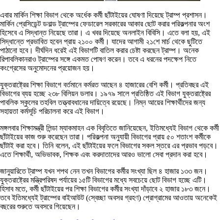
এবার মার্কিন শিক্ষা বিভাগ থেকে অর্ধেক কর্মী ছাঁটাইয়ের ঘোষণা দিয়েছে ট্রাম্প প্রশাসন।
মার্কিন প্রেসিডেন্ট ডনাল্ড ট্রাম্পের ফেডারেল সরকারের আকার ছোট করার পরিকল্পনার অংশ
হিসেবে এ সিদ্ধান্ত নিয়েছে তারা। এ খবর দিয়েছে অনলাইন বিবিসি। এতে বলা হয়, এই
সিদ্ধান্তে প্রভাবিত হবেন প্রায় ২১০০ কর্মী। যাদের আগামী ২১শে মার্চ থেকে ছুটিতে
পাঠানো হবে। দীর্ঘদিন ধরেই এই বিভাগটি বাতিল করার চেষ্টা করছেন ট্রাম্প। অনেক
রিপাবলিকানরাও ট্রাম্পের সঙ্গে একমত পোষণ করেন। তবে এ ধরনের পদক্ষেপ নিতে
কংগ্রেসের অনুমোদনের প্রয়োজন হয়।
যুক্তরাষ্ট্রের শিক্ষা বিভাগে বর্তমানে কর্মরত আছেন ৪ হাজারের বেশি কর্মী। প্রতিবছর এই
বিভাগের ব্যয় হচ্ছে ২৩৮ বিলিয়ন ডলার। ১৯৭৯ সালে প্রতিষ্ঠিত এই বিভাগ যুক্তরাষ্ট্রের
পাবলিক স্কুলের তহবিল তত্ত্বাবধানের দায়িত্বে রয়েছে। নিম্ন আয়ের শিক্ষার্থীদের জন্য
সহায়তা কর্মসূচি পরিচালনা করে এই বিভাগ।
মঙ্গলবার শিক্ষামন্ত্রী লিন্ডা ম্যাকমাহন এক বিবৃতিতে জানিয়েছেন, ইতিমধ্যেই বিভাগ থেকে কর্মী
ছাঁটাইয়ের কাজ শুরু করেছেন তারা। পরিকল্পনা অনুযায়ী বিভাগের প্রায় ৫০ শতাংশ কর্মীকে
ছাঁটাই করা হবে। তিনি বলেন, এই ছাঁটাইয়ের ফলে বিভাগের সকল স্তরে এর প্রভাব পড়বে।
এতে শিক্ষার্থী, অভিভাবক, শিক্ষক এবং করদাতাদের আরও ভালো সেবা প্রদান করা হবে।
জানুয়ারিতে ট্রাম্প যখন শপথ নেন তখন বিভাগের কর্মীর সংখ্যা ছিল ৪ হাজার ১৩৩ জন।
যুক্তরাষ্ট্রের মন্ত্রিপরিষদ পর্যায়ের ১৫টি বিভাগের মধ্যে সবচেয়ে ছোট বিভাগ হচ্ছে এটি।
হিসাব মতে, কর্মী ছাঁটাইয়ের পর শিক্ষা বিভাগের কর্মীর সংখ্যা দাঁড়াবে ২ হাজার ১৮৩ জনে।
তবে ইতিমধ্যেই ট্রাম্পের বাইআউট (স্বেচ্ছা অবসর গ্রহণ) প্রোগ্রামের আওতায় অনেকেই
বছরের শুরুতে অবসরে গিয়েছেন।