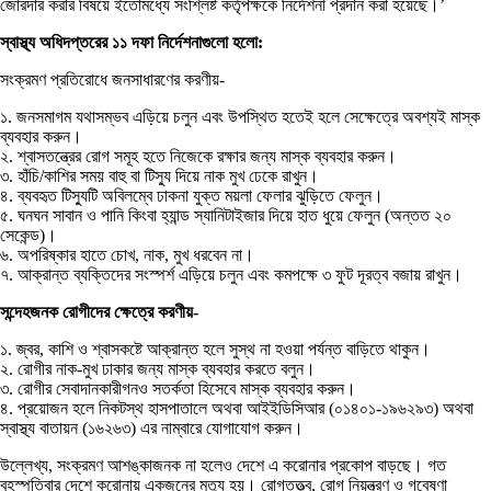
জোরদার করার বিষয়ে ইতোমধ্যে সংশ্লিষ্ট কর্তৃপক্ষকে নির্দেশনা প্রদান করা হয়েছে।’
স্বাস্থ্য অধিদপ্তরের ১১ দফা নির্দেশনাগুলো হলো:
সংক্রমণ প্রতিরোধে জনসাধারণের করণীয়-
১. জনসমাগম যথাসম্ভব এড়িয়ে চলুন এবং উপস্থিত হতেই হলে সেক্ষেত্রে অবশ্যই মাস্ক
ব্যবহার করুন।
২. শ্বাসতন্ত্রের রোগ সমূহ হতে নিজেকে রক্ষার জন্য মাস্ক ব্যবহার করুন।
৩. হাঁচি/কাশির সময় বাহু বা টিস্যু দিয়ে নাক মুখ ঢেকে রাখুন।
৪. ব্যবহৃত টিস্যুটি অবিলম্বে ঢাকনা যুক্ত ময়লা ফেলার ঝুড়িতে ফেলুন।
৫. ঘনঘন সাবান ও পানি কিংবা হ্যান্ড স্যানিটাইজার দিয়ে হাত ধুয়ে ফেলুন (অন্তত ২০
সেকেন্ড)।
৬. অপরিষ্কার হাতে চোখ, নাক, মুখ ধরবেন না।
৭. আক্রান্ত ব্যক্তিদের সংস্পর্শ এড়িয়ে চলুন এবং কমপক্ষে ৩ ফুট দূরত্ব বজায় রাখুন।
সন্দেহজনক রোগীদের ক্ষেত্রে করণীয়-
১. জ্বর, কাশি ও শ্বাসকষ্টে আক্রান্ত হলে সুস্থ না হওয়া পর্যন্ত বাড়িতে থাকুন।
২. রোগীর নাক-মুখ ঢাকার জন্য মাস্ক ব্যবহার করতে বলুন।
৩. রোগীর সেবাদানকারীগনও সতর্কতা হিসেবে মাস্ক ব্যবহার করুন।
৪. প্রয়োজন হলে নিকটস্থ হাসপাতালে অথবা আইইডিসিআর (০১৪০১-১৯৬২৯৩) অথবা
স্বাস্থ্য বাতায়ন (১৬২৬৩) এর নাম্বারে যোগাযোগ করুন।
উল্লেখ্য, সংক্রমণ আশঙ্কাজনক না হলেও দেশে এ করোনার প্রকোপ বাড়ছে। গত
বৃহস্পতিবার দেশে করোনায় একজনের মৃত্যু হয়। রোগতত্ত্ব, রোগ নিয়ন্ত্রণ ও গবেষণা