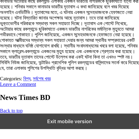
কানাডার অটোয়ার কাছে রকল্যান্ড এলাকায় একজন ভারতীয় নাগরিককে ছুরিকাঘাতে হত্যা করা
হয়েছে। শনিবার সকালে কানাডার ভারতীয় দূতাবাস এ কথা জানিয়েছে বলে খবর দিয়েছে
অনলাইন এনডিটিভি। দূতাবাসের মতে, এ ঘটনায় একজন সন্দেহভাজনকে হেফাজতে নেয়া
হয়েছে। ঘটনা বিস্তারিত জানার অপেক্ষায় আছে দূতাবাস। তবে তারা জানিয়েছে
ভুক্তভোগীর পরিবারকে সম্ভাব্য সকল সহায়তা দিচ্ছে। দূতাবাস এক পোস্টে লিখেছে,
অটোয়ার কাছে রকল্যান্ডে ছুরিকাঘাতে একজন ভারতীয় নাগরিকের মর্মান্তিক মৃত্যুতে আমরা
গভীরভাবে শোকাহত। পুলিশ জানিয়েছে, একজন সন্দেহভাজনকে হেফাজতে নেয়া হয়েছে।
শোকাহত আত্মীয়দের সম্ভাব্য সকল সহায়তা দেয়ার জন্য আমরা স্থানীয় সম্প্রদায়ের একটি
সংস্থার মাধ্যমে ঘনিষ্ঠ যোগাযোগ রাখছি। স্থানীয় সংবাদমাধ্যমের খবরে বলা হয়েছে, শনিবার
সকালে ক্লারেন্স-রকল্যান্ডে একজনের মৃত্যু হয়েছে এবং একজনকে গ্রেপ্তার করা হয়েছে।
তবে, ভারতীয় দূতাবাস তাদের পোস্টে উল্লেখ করা একই ঘটনা কিনা তা এখনও স্পষ্ট নয়।
সিবিসি নিউজ জানিয়েছে, অন্টারিও প্রাদেশিক পুলিশ রকল্যান্ডের বাসিন্দাদের সতর্ক করে দিয়েছে
যে, তারা এলাকায় পুলিশের উপস্থিতি বৃদ্ধির আশা করছে।
Categories:
বিশ্ব
,
সর্বশেষ খবর
Leave a Comment
News Times BD
Back to top
Exit mobile version