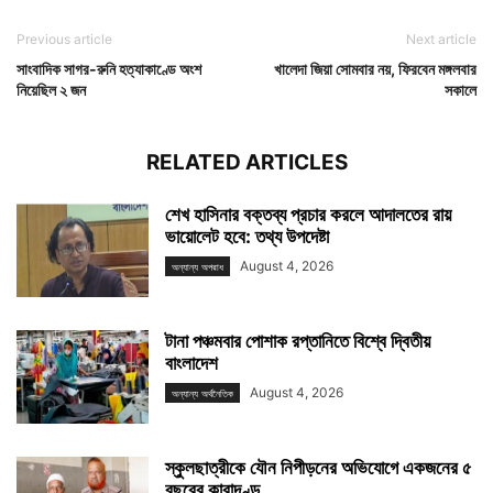
Previous article
Next article
সাংবাদিক সাগর-রুনি হত্যাকাণ্ডে অংশ
খালেদা জিয়া সোমবার নয়, ফিরবেন মঙ্গলবার
নিয়েছিল ২ জন
সকালে
RELATED ARTICLES
শেখ হাসিনার বক্তব্য প্রচার করলে আদালতের রায়
ভায়োলেট হবে: তথ্য উপদেষ্টা
August 4, 2026
অন্যান্য অপরাধ
টানা পঞ্চমবার পোশাক রপ্তানিতে বিশ্বে দ্বিতীয়
বাংলাদেশ
August 4, 2026
অন্যান্য অর্থনৈতিক
স্কুলছাত্রীকে যৌন নিপীড়নের অভিযোগে একজনের ৫
বছরের কারাদণ্ড