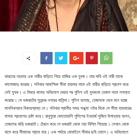
ভারতের নয়ডায় এক নারীর বাড়িতে গিয়ে হাজির এক যুবক। তার দাবি ওই নারী তাকে
কালোজাদু করেছে। শনিবার আকস্মিক সীমা হায়দার নামে ওই নারীর বাড়িতে প্রবেশ করে
সেই যুবক। এ বিষয়ে থানায় অভিযোগ দেয়ার পর পুলিশ ওই যুবককে তেজস নামে শনাক্ত
করেছে। সে গুজরাটের সুরেন্দর নগরের বাসিন্দা। পুলিশ বলেছে, তেজসকে দেখে মনে হচ্ছে
মানসিকভাবে বিকারগ্রস্ত সে। শনিবার স্থানীয় সময় সন্ধ্যা ৭টার দিকে সে সীমা হায়দারের
বাসায় প্রবেশের চেষ্টা করে। রাবুপুরো কোতোয়ালি পুলিশের ইনচার্জ সুজিত উপাধ্যায় বলেন,
তেজসের বাড়ি গুজরাটে। ট্রেনে করে সে গুজরাট থেকে নয়া দিল্লি গিয়েছে। সেখান থেকে
বাসে করে সীমাদের গ্রামে যায়। এক পর্যায়ে মোবাইলে সীমার ছবি তোলে। এ অভিযোগে