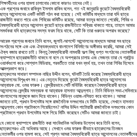
শিক্ষার্থীদের ওপর হামলা চালানোর কোনো কারণও তাদের নেই।
এক প্রশ্নের জবাবে রাকিবুল ইসলাম রাকিব বলেন, গত ৭ই জানুয়ারি কুয়েটে বৈষম্যবিরোধী
ছাত্র আন্দোলনের একটি কমিটি গঠন করা হয়েছে। সেই কমিটির মাধ্যমে তারা যদি ছাত্র
রাজনীতি করতে পারে এবং শিবিরের কমিটিও রয়েছে, আমরা যতদূর জানতে পেরেছি, শিবির ও
বৈষম্যবিরোধী ছাত্র আন্দোলন কুয়েটে ছাত্র রাজনীতিতে সক্রিয় থাকতে পারে, তাহলে আমার
সমর্থকরা যদি ছাত্রদলের সদস্য ফরম নিয়ে থাকে, সেটি কি তারা গুরুতর অপরাধ করেছে?
আরেক প্রশ্নের জবাবে তিনি বলেন, জুলাই-আগস্টে আন্দোলনের মাধ্যমে আমরা সব ছাত্র
সংগঠনের সঙ্গে এক এবং ঐক্যবদ্ধভাবে বাংলাদেশ বিনির্মাণের অঙ্গীকার করেছি, আমরা সেই
ঐক্য বজায় রাখতে চাই। কিন্তু বৈষম্যবিরোধী নামধারী অল্প কিছু গুপ্ত সংগঠনের নেতাকর্মীরা
ক্যাম্পাসে ছাত্ররাজনীতি থাকবে না বলে যে অপপ্রচার চালায় এবং সেজন্য তারা যে গ্রাউন্ড
ওয়ার্কগুলো করে সোশ্যাল মিডিয়ায়, পরবর্তীতে তারা যখন ব্যর্থ হয়, তখন তারা শিবির হিসেবে
আত্মপ্রকাশ করে।
ছাত্রদলের সাধারণ সম্পাদক নাছির উদ্দীন বলেন, ঘটনাটি তৈরি করেছে বৈষম্যবিরোধী ছাত্র
আন্দোলনের বিশৃঙ্খল মব। এর নেতৃত্ব দিয়েছে কুয়েট বৈষম্যবিরোধী ছাত্র আন্দোলনের
আহ্বায়ক মো. ওমর ফারুক। কেন্দ্রীয়ভাবে সেটি মনিটরিং করেছেন বৈষম্যবিরোধী ছাত্র
আন্দোলনের কেন্দ্রীয় সমন্বয়ক বা আহ্বায়ক হাসনাত আব্দুল্লাহ। তিনি বিভিন্ন সভা-সেমিনারে
বাংলাদেশের মানুষকে জ্ঞান দিয়ে থাকেন। বিভিন্ন ওয়াজ-নসিয়ত করে থাকেন। আমরা
জানতে চাই, প্রধান উপদেষ্টার সঙ্গে রাজনৈতিক দলগুলোর যে মিটিং হয়েছে, সেখানে হাসনাত
আব্দুল্লাহ কোন প্রটোকলে গিয়েছিলেন? নাসির উদ্দিন পাটোয়ারী রাজনৈতিক দলগুলোর কোন
প্রটোকলে প্রধান উপদেষ্টার সঙ্গে গিয়ে মিটিং করেছেন সেটিও আমরা জানতে চাই।
যে কোনো ক্যাম্পাসে রাজনীতি করা সাংবিধানিক অধিকার উল্লেখ করে তিনি বলেন,
ছাত্রদলেরও এই অধিকার আছে। সেখানে ওমর ফারুক কীভাবে ছাত্রদলের তিনজন
নেতাকর্মীর ওপর হামলা করে, সেই প্রশ্ন আমরা বৈষম্যবিরোধী ছাত্র আন্দোলনের নেতাকর্মীদের