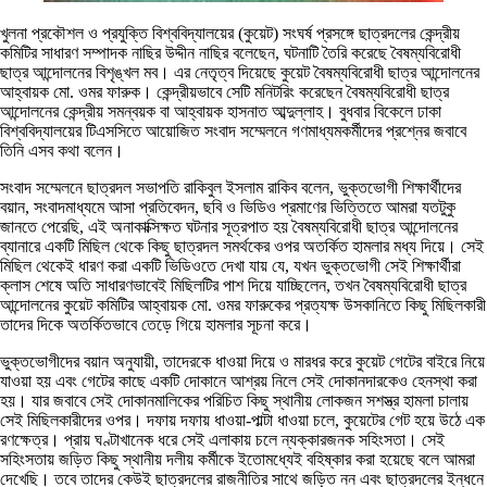
খুলনা প্রকৌশল ও প্রযুক্তি বিশ্ববিদ্যালয়ের (কুয়েট) সংঘর্ষ প্রসঙ্গে ছাত্রদলের কেন্দ্রীয়
কমিটির সাধারণ সম্পাদক নাছির উদ্দীন নাছির বলেছেন, ঘটনাটি তৈরি করেছে বৈষম্যবিরোধী
ছাত্র আন্দোলনের বিশৃঙ্খল মব। এর নেতৃত্ব দিয়েছে কুয়েট বৈষম্যবিরোধী ছাত্র আন্দোলনের
আহ্বায়ক মো. ওমর ফারুক। কেন্দ্রীয়ভাবে সেটি মনিটরিং করেছেন বৈষম্যবিরোধী ছাত্র
আন্দোলনের কেন্দ্রীয় সমন্বয়ক বা আহ্বায়ক হাসনাত আব্দুল্লাহ। বুধবার বিকেলে ঢাকা
বিশ্ববিদ্যালয়ের টিএসসিতে আয়োজিত সংবাদ সম্মেলনে গণমাধ্যমকর্মীদের প্রশ্নের জবাবে
তিনি এসব কথা বলেন।
সংবাদ সম্মেলনে ছাত্রদল সভাপতি রাকিবুল ইসলাম রাকিব বলেন, ভুক্তভোগী শিক্ষার্থীদের
বয়ান, সংবাদমাধ্যমে আসা প্রতিবেদন, ছবি ও ভিডিও প্রমাণের ভিত্তিতে আমরা যতটুকু
জানতে পেরেছি, এই অনাকাক্সিক্ষত ঘটনার সূত্রপাত হয় বৈষম্যবিরোধী ছাত্র আন্দোলনের
ব্যানারে একটি মিছিল থেকে কিছু ছাত্রদল সমর্থকের ওপর অতর্কিত হামলার মধ্য দিয়ে। সেই
মিছিল থেকেই ধারণ করা একটি ভিডিওতে দেখা যায় যে, যখন ভুক্তভোগী সেই শিক্ষার্থীরা
ক্লাস শেষে অতি সাধারণভাবেই মিছিলটির পাশ দিয়ে যাচ্ছিলেন, তখন বৈষম্যবিরোধী ছাত্র
আন্দোলনের কুয়েট কমিটির আহ্বায়ক মো. ওমর ফারুকের প্রত্যক্ষ উসকানিতে কিছু মিছিলকারী
তাদের দিকে অতর্কিতভাবে তেড়ে গিয়ে হামলার সূচনা করে।
ভুক্তভোগীদের বয়ান অনুযায়ী, তাদেরকে ধাওয়া দিয়ে ও মারধর করে কুয়েট গেটের বাইরে নিয়ে
যাওয়া হয় এবং গেটের কাছে একটি দোকানে আশ্রয় নিলে সেই দোকানদারকেও হেনস্থা করা
হয়। যার জবাবে সেই দোকানমালিকের পরিচিত কিছু স্থানীয় লোকজন সশস্ত্র হামলা চালায়
সেই মিছিলকারীদের ওপর। দফায় দফায় ধাওয়া-পাল্টা ধাওয়া চলে, কুয়েটের গেট হয়ে উঠে এক
রণক্ষেত্র। প্রায় ঘণ্টাখানেক ধরে সেই এলাকায় চলে ন্যক্কারজনক সহিংসতা। সেই
সহিংসতায় জড়িত কিছু স্থানীয় দলীয় কর্মীকে ইতোমধ্যেই বহিষ্কার করা হয়েছে বলে আমরা
দেখেছি। তবে তাদের কেউই ছাত্রদলের রাজনীতির সাথে জড়িত নন এবং ছাত্রদলের ইন্ধনে