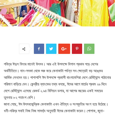
পবিত্র ঈদুল ফিতর মানেই উৎসব। আর এই উপলক্ষে বিশাল প্রভাব পড়ে দেশের
অর্থনীতিতে। দান-সদকা থেকে শুরু করে কেনাকাটা পর্যন্ত সব ক্ষেত্রেই বড় অঙ্কের
আর্থিক লেনদেন হয়। পাশাপাশি ঈদ উপলক্ষে প্রবাসী বাংলাদেশিরা দেশে রেমিট্যান্স পাঠানোর
পরিমাণ বাড়িয়ে দেন। কেন্দ্রীয় ব্যাংকের তথ্য বলছে, ঈদের আগে মার্চের প্রথম ২৬ দিনে
দেশে রেমিট্যান্স এসেছে রেকর্ড ২.৯৪ বিলিয়ন ডলার, যা আগের বছরের একই সময়ের
তুলনায় ৮২ শতাংশ বেশি।
জানা গেছে, ঈদ উৎসবকেন্দ্রিক কেনাকাটা এখন ঐতিহ্য ও সংস্কৃতির অংশ হয়ে উঠেছে।
ধনী-দরিদ্র সবাই নিজ নিজ সামর্থ্য অনুযায়ী ঈদের কেনাকাটা করেন। পোশাক, জুতা-