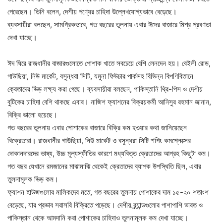
পেরেছেন। তিনি বলেন, দেশীয় পণ্যের চাহিদা উল্লেখযোগ্যভাবে বেড়েছে।
ব্যবসায়ীরা বলছেন, সামগ্রিকভাবে, গত বছরের তুলনায় এবার ঈদের বাজারে মিশ্র প্রবণতা
দেখা যাচ্ছে।
ঈদ ঘিরে রাজধানীর বাজারগুলোতে পোশাক খাতে সবচেয়ে বেশি লেনদেন হয়। বেইলী রোড,
গাউছিয়া, নিউ মার্কেট, বসুন্ধরা সিটি, যমুনা ফিউচার পার্কসহ বিভিন্ন বিপণিবিতানে
ক্রেতাদের ভিড় লক্ষ্য করা গেছে। ব্যবসায়ীরা বলছেন, পাকিস্তানি থ্রি-পিস ও দেশীয়
বুটিকের চাহিদা বেশি থাকছে এবার। নাজিশ ফ্যাশনের বিক্রয়কর্মী আনিসুর রহমান জানান,
বিক্রি ভালো হয়েছে।
গত বছরের তুলনায় এবার পোশাকের বাজারে বিক্রি কম হওয়ার কথা জানিয়েছেন
বিক্রেতারা। রাজধানীর গাউছিয়া, নিউ মার্কেট ও বসুন্ধরা সিটি শপিং কমপ্লেক্সের
দোকানদারদের ভাষ্য, উচ্চ মূল্যস্ফীতির কারণে মধ্যবিত্ত ক্রেতাদের আগ্রহ কিছুটা কম।
গত বছর যেখানে রমজানের মাঝামাঝি থেকেই ক্রেতাদের ব্যাপক উপস্থিতি ছিল, এবার
তুলনামূলক ভিড় কম।
ফ্যাশন হাউজগুলোর মালিকদের মতে, গত বছরের তুলনায় পোশাকের দাম ১৫-২০ শতাংশ
বেড়েছে, যার প্রভাব সরাসরি বিক্রিতে পড়েছে। দেশীয় ব্র্যান্ডগুলোর পাশাপাশি ভারত ও
পাকিস্তান থেকে আমদানি করা পোশাকের চাহিদাও তুলনামূলক কম দেখা যাচ্ছে।