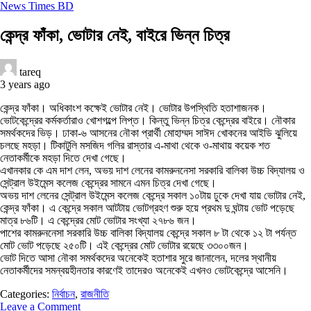
News Times BD
কেন্দ্র ফাঁকা, ভোটার নেই, বাইরে ভিন্ন চিত্র
tareq
3 years ago
কেন্দ্র ফাঁকা। অধিকাংশ কক্ষেই ভোটার নেই। ভোটার উপস্থিতি হতাশাজনক।
ভোটকেন্দ্রের কর্মকর্তারাও খোশগল্পে লিপ্ত। কিন্তু ভিন্ন চিত্র কেন্দ্রের বাইরে। নৌকার
সমর্থকদের ভিড়। ঢাকা-৬ আসনের নৌকা প্রার্থী মোহাম্মদ সাঈদ খোকনের আইডি ঝুলিয়ে
চলছে মহড়া। টিকাটুলি মসজিদ গলির রাস্তার এ-মাথা থেকে ও-মাথায় কয়েক শত
নেতাকর্মীকে মহড়া দিতে দেখা গেছে।
এখানকার কে এম দাশ লেন, অভয় দাশ লেনের কামরুননেসা সরকারি বালিকা উচ্চ বিদ্যালয় ও
সেন্ট্রাল উইমেন্স কলেজ কেন্দ্রের সামনে এমন চিত্র দেখা গেছে।
অভয় দাশ লেনের সেন্ট্রাল উইমেন্স কলেজ কেন্দ্রে সকাল ১০টায় ঢুকে দেখা যায় ভোটার নেই,
কেন্দ্র ফাঁকা। এ কেন্দ্রে সকাল আটটায় ভোটগ্রহণ শুরু হয়ে প্রথম দু ঘন্টায় ভোট পড়েছে
মাত্র ৮৬টি। এ কেন্দ্রের মোট ভোটার সংখ্যা ২৭৮৬ জন।
পাশের কামরুননেসা সরকারি উচ্চ বালিকা বিদ্যালয় কেন্দ্রে সকাল ৮ টা থেকে ১২ টা পর্যন্ত
মোট ভোট পড়েছে ২৫০টি। এই কেন্দ্রের মোট ভোটার রয়েছে ৩৩০০জন।
ভোট দিতে আসা নৌকা সমর্থকদের অনেকেই হতাশার সুরে জানালেন, দলের স্থানীয়
নেতাকর্মীদের সমন্বয়হীনতার কারণেই তাদেরও অনেকেই এখনও ভোটকেন্দ্রে আসেনি।
Categories:
নির্বাচন
,
রাজনীতি
Leave a Comment