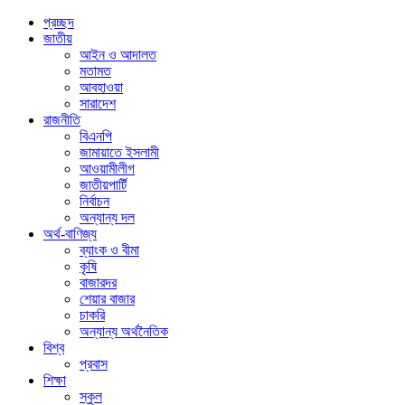
প্রচ্ছদ
জাতীয়
আইন ও আদালত
মতামত
আবহাওয়া
সারাদেশ
রাজনীতি
বিএনপি
জামায়াতে ইসলামী
আওয়ামীলীগ
জাতীয়পার্টি
নির্বাচন
অন্যান্য দল
অর্থ-বাণিজ্য
ব্যাংক ও বীমা
কৃষি
বাজারদর
শেয়ার বাজার
চাকরি
অন্যান্য অর্থনৈতিক
বিশ্ব
প্রবাস
শিক্ষা
স্কুল