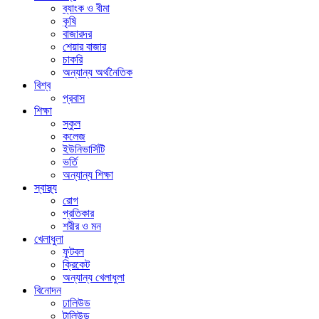
ব্যাংক ও বীমা
কৃষি
বাজারদর
শেয়ার বাজার
চাকরি
অন্যান্য অর্থনৈতিক
বিশ্ব
প্রবাস
শিক্ষা
স্কুল
কলেজ
ইউনিভার্সিটি
ভর্তি
অন্যান্য শিক্ষা
স্বাস্থ্য
রোগ
প্রতিকার
শরীর ও মন
খেলাধুলা
ফুটবল
ক্রিকেট
অন্যান্য খেলাধুলা
বিনোদন
ঢালিউড
টালিউড