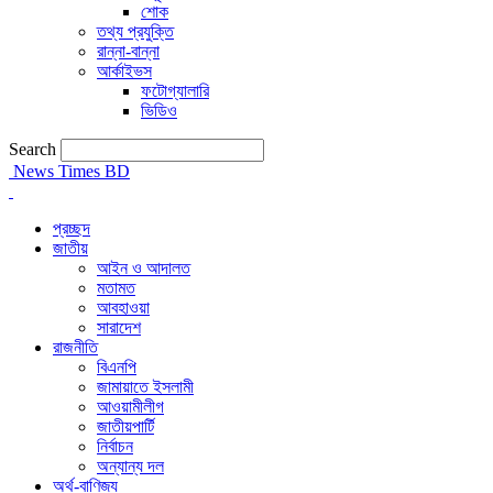
শোক
তথ্য প্রযুক্তি
রান্না-বান্না
আর্কাইভস
ফটোগ্যালারি
ভিডিও
Search
News Times BD
প্রচ্ছদ
জাতীয়
আইন ও আদালত
মতামত
আবহাওয়া
সারাদেশ
রাজনীতি
বিএনপি
জামায়াতে ইসলামী
আওয়ামীলীগ
জাতীয়পার্টি
নির্বাচন
অন্যান্য দল
অর্থ-বাণিজ্য