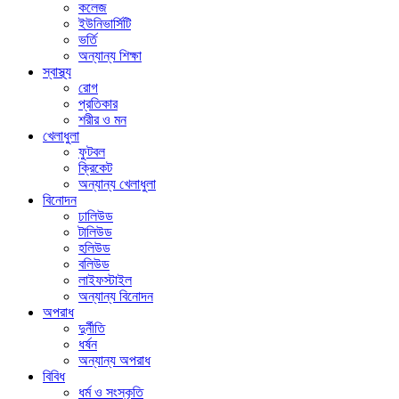
কলেজ
ইউনিভার্সিটি
ভর্তি
অন্যান্য শিক্ষা
স্বাস্থ্য
রোগ
প্রতিকার
শরীর ও মন
খেলাধুলা
ফুটবল
ক্রিকেট
অন্যান্য খেলাধুলা
বিনোদন
ঢালিউড
টালিউড
হলিউড
বলিউড
লাইফস্টাইল
অন্যান্য বিনোদন
অপরাধ
দুর্নীতি
ধর্ষন
অন্যান্য অপরাধ
বিবিধ
ধর্ম ও সংস্কৃতি