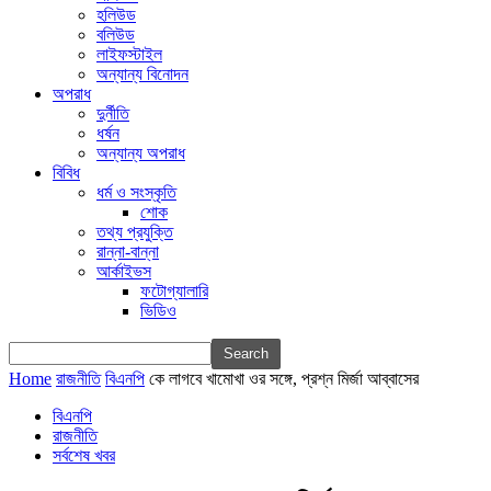
হলিউড
বলিউড
লাইফস্টাইল
অন্যান্য বিনোদন
অপরাধ
দুর্নীতি
ধর্ষন
অন্যান্য অপরাধ
বিবিধ
ধর্ম ও সংস্কৃতি
শোক
তথ্য প্রযুক্তি
রান্না-বান্না
আর্কাইভস
ফটোগ্যালারি
ভিডিও
Home
রাজনীতি
বিএনপি
কে লাগবে খামোখা ওর সঙ্গে, প্রশ্ন মির্জা আব্বাসের
বিএনপি
রাজনীতি
সর্বশেষ খবর