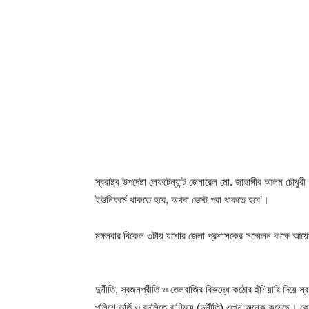
স্বরাষ্ট্র উপদেষ্টা লেফটেন্যান্ট জেনারেল মো. জাহাঙ্গীর আলম চ
ইউনিফর্মে থাকতে হবে, অথবা ভেস্ট পরা থাকতে হবে’।
মঙ্গলবার বিকেল ৩টায় যশোর জেলা প্রশাসকের সম্মেলন কক্ষে আ
দুর্নীতি, স্বজনপ্রীতি ও তেলবাজির বিরুদ্ধে কঠোর হুঁশিয়ারি দিয়ে স্
পুলিশে ভর্তি ও বদলিতে বাণিজ্য (দুর্নীতি) এখন অনেক কমেছে।