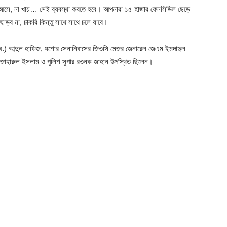
 না আসে, না খায়… সেই ব্যবস্থা করতে হবে। আপনারা ১৫ হাজার ফেনসিডিল ছেড়ে
ড়ব না, চাকরি কিন্তু সাথে সাথে চলে যাবে।
(অব.) আব্দুল হাফিজ, যশোর সেনানিবাসের জিওসি মেজর জেনারেল জেএম ইমদাদুল
জাহারুল ইসলাম ও পুলিশ সুপার রওনক জাহান উপস্থিত ছিলেন।