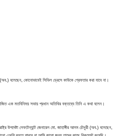
ৌধুরী (অব.) বলেছেন, কোনোভাবেই সিভিল ড্রেসে কাউকে গ্রেফতার করা যাবে না।
য়োজিত এক মতবিনিময় সভায় প্রধান অতিথির বক্তব্যে তিনি এ কথা বলেন।
বরাষ্ট্র উপদেষ্টা লেফটেন্যান্ট জেনারেল মো. জাহাঙ্গীর আলম চৌধুরী (অব.) বলেছেন,
 কোনো এসপি বলতে পারবে না আমি কারো জন্য তাদের কাছে রিকুয়েস্ট করেছি।