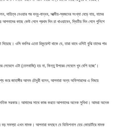
, দায়িত্ব নেওয়ার পর বন্ধু-বান্ধব, আত্মীয়-স্বজনের সংখ্যা বেড়ে যায়, যাদের
িচয়ে আপনাদের কাছে কেউ গেলে প্রথম দিন চা খাওয়াবেন, দ্বিতীয় দিন গেলে পুলিশে
া দিয়েছে। ওসি বদলির এতো রিকুয়েস্ট থাকে যে, তারা ভাবে ওসিই বুঝি তাদের পার
দের লেভেলে এটা (তেলবাজি) হয় না, কিন্তু উপরের লেবেলে খুব বেশি হচ্ছে’।
েশ্য করে জাহাঙ্গীর আলম চৌধুরী বলেন, আপনারা অন্য অফিসারদের এ বিষয়ে
া অরাজনৈতিক সরকার। আমাদের সাথে কাজ করতে আপনাদের অনেক সুবিধা। আমরা অনেক
বচেয়ে বড় সমস্যা এখন মাদক। আপনারা বলছেন যে ডিভিশনাল হেড কোয়ার্টারে মাদক