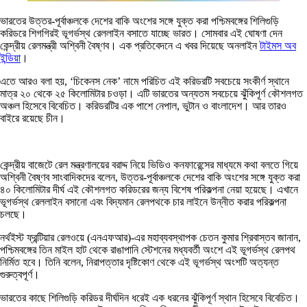
ভারতের উত্তর-পূর্বাঞ্চলকে দেশের বাকি অংশের সঙ্গে যুক্ত করা পশ্চিমবঙ্গের শিলিগুড়ি
করিডরে শিগগিরই ভূগর্ভস্থ রেললাইন বসাতে যাচ্ছে ভারত। সোমবার এই ঘোষণা দেন
কেন্দ্রীয় রেলমন্ত্রী অশ্বিনী বৈষ্ণব। এক প্রতিবেদনে এ খবর দিয়েছে অনলাইন
টাইমস অব
ইন্ডিয়া
।
এতে আরও বলা হয়, ‘চিকেনস নেক’ নামে পরিচিত এই করিডরটি সবচেয়ে সংকীর্ণ স্থানে
মাত্র ২০ থেকে ২৫ কিলোমিটার চওড়া। এটি ভারতের অন্যতম সবচেয়ে ঝুঁকিপূর্ণ কৌশলগত
অঞ্চল হিসেবে বিবেচিত। করিডরটির এক পাশে নেপাল, ভুটান ও বাংলাদেশ। আর তারও
বাইরে রয়েছে চীন।
কেন্দ্রীয় বাজেটে রেল মন্ত্রণালয়ের বরাদ্দ নিয়ে ভিডিও কনফারেন্সের মাধ্যমে কথা বলতে গিয়ে
অশ্বিনী বৈষ্ণব সাংবাদিকদের বলেন, উত্তর-পূর্বাঞ্চলকে দেশের বাকি অংশের সঙ্গে যুক্ত করা
৪০ কিলোমিটার দীর্ঘ এই কৌশলগত করিডরের জন্য বিশেষ পরিকল্পনা নেয়া হয়েছে। এখানে
ভূগর্ভস্থ রেললাইন বসানো এবং বিদ্যমান রেলপথকে চার লাইনে উন্নীত করার পরিকল্পনা
চলছে।
নর্থইস্ট ফ্রন্টিয়ার রেলওয়ে (এনএফআর)-এর মহাব্যবস্থাপক চেতন কুমার শ্রিবাস্তব জানান,
পশ্চিমবঙ্গের তিন মাইল হাট থেকে রাঙাপানি স্টেশনের মধ্যবর্তী অংশে এই ভূগর্ভস্থ রেলপথ
নির্মিত হবে। তিনি বলেন, নিরাপত্তার দৃষ্টিকোণ থেকে এই ভূগর্ভস্থ অংশটি অত্যন্ত
গুরুত্বপূর্ণ।
ভারতের কাছে শিলিগুড়ি করিডর দীর্ঘদিন ধরেই এক ধরনের ঝুঁকিপূর্ণ স্থান হিসেবে বিবেচিত।