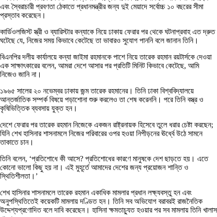
এবং স্বৈরাচারী প্রবণতা ঠেকাতে প্রধানমন্ত্রীর জন্য দুই মেয়াদে সর্বোচ্চ ১০ বছরের সীমা
প্রস্তাব করেছেন।
কার্ডিওলজিস্ট স্ত্রী ও ব্যারিস্টার কন্যাকে নিয়ে ঢাকায় ফেরার পর থেকে ঘটনাপ্রবাহ এত দ্রুত
ঘটেছে যে, নিজের সময় কিভাবে কেটেছে তা ভাবারও সুযোগ পাননি বলে জানান তিনি।
বিএনপির দলীয় কার্যালয়ে কন্যা জাইমা রহমানকে পাশে নিয়ে তারেক রহমান রয়টার্সকে দেওয়া
এক সাক্ষাৎকারের বলেন, আমরা দেশে আসার পর প্রতিটি মিনিট কিভাবে কেটেছে, আমি
নিজেও জানি না।
১৯৬৫ সালের ২০ নভেম্বর ঢাকায় জন্ম তারেক রহমানের। তিনি ঢাকা বিশ্ববিদ্যালয়ে
আন্তর্জাতিক সম্পর্ক বিষয়ে পড়াশোনা শুরু করলেও তা শেষ করেননি। পরে তিনি বস্ত্র ও
কৃষিভিত্তিক ব্যবসায় যুক্ত হন।
দেশে ফেরার পর তারেক রহমান নিজেকে একজন রাষ্ট্রনায়ক হিসেবে তুলে ধরার চেষ্টা করছেন;
যিনি শেখ হাসিনার শাসনামলে নিজের পরিবারের ওপর হওয়া নিপীড়নের ঊর্ধ্বে উঠে সামনে
তাকাতে চান।
তিনি বলেন, ‘প্রতিশোধে কী আসে? প্রতিশোধের কারণে মানুষকে দেশ ছাড়তে হয়। এতে
কোনো ভালো কিছু হয় না। এই মুহূর্তে আমাদের দেশের জন্য প্রয়োজন শান্তি ও
স্থিতিশীলতা।’
শেখ হাসিনার শাসনামলে তারেক রহমান একাধিক মামলার প্রধান লক্ষ্যবস্তু হন এবং
অনুপস্থিতিতেই কয়েকটি মামলায় দণ্ডিত হন। তিনি সব অভিযোগ বরাবরই রাজনৈতিক
উদ্দেশ্যপ্রণোদিত বলে দাবি করেছেন। হাসিনা ক্ষমতাচ্যুত হওয়ার পর সব মামলায় তিনি খালাস