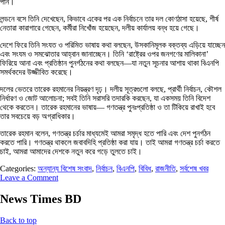
পান।
লন্ডনে বসে তিনি দেখেছেন, কিভাবে একের পর এক নির্বাচনে তার দল কোণঠাসা হয়েছে, শীর্ষ
নেতারা কারাগারে গেছেন, কর্মীরা নিখোঁজ হয়েছেন, দলীয় কার্যালয় বন্ধ হয়ে গেছে।
দেশে ফিরে তিনি সংযত ও পরিমিত ভাষায় কথা বলছেন, উসকানিমূলক বক্তব্য এড়িয়ে যাচ্ছেন
এবং সংযম ও সমঝোতার আহ্বান জানাচ্ছেন। তিনি ‘রাষ্ট্রের ওপর জনগণের মালিকানা’
ফিরিয়ে আনা এবং প্রতিষ্ঠান পুনর্গঠনের কথা বলছেন—যা নতুন সূচনার আশায় থাকা বিএনপি
সমর্থকদের উজ্জীবিত করেছে।
দলের ভেতরে তারেক রহমানের নিয়ন্ত্রণ দৃঢ়। দলীয় সূত্রগুলো বলছে, প্রার্থী নির্বাচন, কৌশল
নির্ধারণ ও জোট আলোচনা; সবই তিনি সরাসরি তদারকি করছেন, যা একসময় তিনি বিদেশ
থেকে করতেন। তারেক রহমানের ভাষায়— গণতন্ত্র পুনঃপ্রতিষ্ঠা ও তা টিকিয়ে রাখাই হবে
তার সবচেয়ে বড় অগ্রাধিকার।
তারেক রহমান বলেন, গণতন্ত্র চর্চার মাধ্যমেই আমরা সমৃদ্ধ হতে পারি এবং দেশ পুনর্গঠন
করতে পারি। গণতন্ত্র থাকলে জবাবদিহি প্রতিষ্ঠা করা যায়। তাই আমরা গণতন্ত্র চর্চা করতে
চাই, আমরা আমাদের দেশকে নতুন করে গড়ে তুলতে চাই।
Categories:
অন্যান্য বিশেষ সংবাদ
,
নির্বাচন
,
বিএনপি
,
বিবিধ
,
রাজনীতি
,
সর্বশেষ খবর
Leave a Comment
News Times BD
Back to top