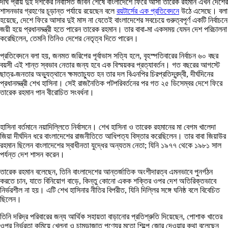
দীর্ঘ প্রায় দুই দশকের নির্বাসিত জীবন শেষে বাংলাদেশে ফিরে আসা তারেক রহমান এখন দেশের
শাসনভার গ্রহণের চূড়ান্ত পর্যায়ে রয়েছেন বলে
রয়টার্সের এক প্রতিবেদনে
উঠে এসেছে। বলা
হয়েছে, দেশে ফিরে আসার দুই মাস না যেতেই বাংলাদেশের সবচেয়ে গুরুত্বপূর্ণ একটি নির্বাচনে
জয়ী হয়ে প্রধানমন্ত্রী হতে পারেন তারেক রহমান। তার বাবা-মা একসময় যেমন দেশ পরিচালনা
করেছিলেন, তেমনি তিনিও দেশের নেতৃত্ব দিতে পারেন।
প্রতিবেদনে বলা হয়, জনমত জরিপের পূর্বাভাস সত্যি হলে, বৃহস্পতিবারের নির্বাচন ৬০ বছর
বয়সী এই শান্ত স্বভাব নেতার জন্য হবে এক বিস্ময়কর প্রত্যাবর্তন। গত বছরের আগস্টে
ছাত্র-জনতার অভ্যুত্থানে ক্ষমতাচ্যুত হন তার দল বিএনপির চিরপ্রতিদ্বন্দ্বী, দীর্ঘদিনের
প্রধানমন্ত্রী শেখ হাসিনা। সেই রাজনৈতিক পটপরিবর্তনের পর গত ২৫ ডিসেম্বর দেশে ফিরে
তারেক রহমান পান বীরোচিত সংবর্ধনা।
হাসিনা বর্তমানে নয়াদিল্লিতে নির্বাসনে। শেখ হাসিনা ও তারেক রহমানের মা বেগম খালেদা
জিয়া দীর্ঘদিন ধরে বাংলাদেশের রাজনীতিতে আধিপত্য বিস্তার করেছিলেন। তার বাবা জিয়াউর
রহমান ছিলেন বাংলাদেশের স্বাধীনতা যুদ্ধের অন্যতম নেতা; যিনি ১৯৭৭ থেকে ১৯৮১ সাল
পর্যন্ত দেশ শাসন করেন।
তারেক রহমান বলেছেন, তিনি বাংলাদেশের আন্তর্জাতিক অংশীদারত্ব এমনভাবে পুনর্গঠন
করতে চান, যাতে বিনিয়োগ বাড়ে, কিন্তু কোনো একক শক্তির ওপর দেশ অতিরিক্তভাবে
নির্ভরশীল না হয়। এটি শেখ হাসিনার নীতির বিপরীত, যিনি দিল্লির সঙ্গে ঘনিষ্ঠ বলে বিবেচিত
ছিলেন।
তিনি দরিদ্র পরিবারের জন্য আর্থিক সহায়তা বাড়ানোর প্রতিশ্রুতি দিয়েছেন, পোশাক খাতের
ওপর নির্ভরতা কমিয়ে খেলনা ও চামড়াজাত পণ্যের মতো শিল্পে জোর দেওয়ার কথা বলেছেন