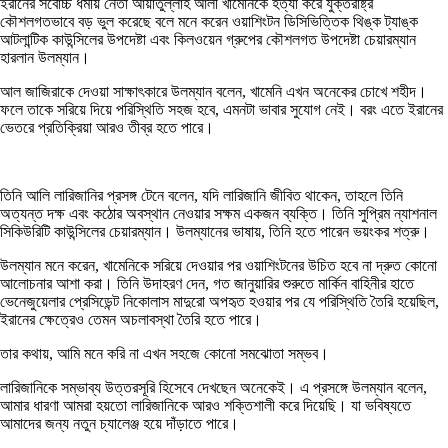
ইরানের সর্বোচ্চ ধর্মীয় নেতা আয়াতুল্লাহ আলী খামেনিকে হত্যা করে যুক্তরাষ্ট্র
কৌশলগতভাবে বড় ভুল করেছে বলে মনে করেন ওয়াশিংটন ডিসিভিত্তিক থিঙ্ক ট্যাঙ্ক
আটলান্টিক কাউন্সিলের উপদেষ্টা এবং কিলওয়েন গ্রুপের কৌশলগত উপদেষ্টা চেয়ারম্যান
হারলান উলম্যান।
আল জাজিরাকে দেওয়া সাক্ষাৎকারে উলম্যান বলেন, খামেনি এখন অনেকের চোখে শহীদ।
ফলে তাকে সরিয়ে দিয়ে পরিস্থিতি সহজ হবে, এমনটা ভাবার সুযোগ নেই। বরং এতে ইরানের
ভেতরে প্রতিক্রিয়া আরও তীব্র হতে পারে।
তিনি আলি লারিজানির প্রসঙ্গ টেনে বলেন, যদি লারিজানি জীবিত থাকেন, তাহলে তিনি
অত্যন্ত দক্ষ এবং কঠোর অবস্থান নেওয়ার সক্ষম একজন ব্যক্তি। তিনি সুপ্রিম ন্যাশনাল
সিকিউরিটি কাউন্সিলের চেয়ারম্যান। উলম্যানের ভাষায়, তিনি হতে পারেন ভয়ংকর শত্রু।
উলম্যান মনে করেন, খামেনিকে সরিয়ে দেওয়ার পর ওয়াশিংটনের উচিত হবে না দ্রুত কোনো
আলোচনার আশা করা। তিনি উদাহরণ দেন, গত জানুয়ারির শুরুতে মার্কিন বাহিনীর হাতে
ভেনেজুয়েলার প্রেসিডেন্ট নিকোলাস মাদুরো অপহৃত হওয়ার পর যে পরিস্থিতি তৈরি হয়েছিল,
ইরানের ক্ষেত্রেও তেমন অচলাবস্থা তৈরি হতে পারে।
তার কথায়, আমি মনে করি না এখন সহজে কোনো সমঝোতা সম্ভব।
লারিজানিকে সম্ভাব্য উত্তরসূরি হিসেবে দেখছেন অনেকেই। এ প্রসঙ্গে উলম্যান বলেন,
আমার ধারণা আমরা হয়তো লারিজানিকে আরও শক্তিশালী করে দিয়েছি। যা ভবিষ্যতে
আমাদের জন্য নতুন চ্যালেঞ্জ হয়ে দাঁড়াতে পারে।