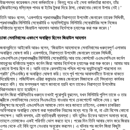
উচ্চপদস্থ কয়েকজন সেনা কর্মকর্তাকে। কিন্তু পরে ওই সেনা কর্মকর্তারা জানান, তাঁর
(জিয়াউলের) মস্তিষ্ক পাথর বা ইটের টুকরা দিয়ে ঠাসা, বোঝানোর কোনো উপায় নেই।’
তিনি আরও বলেন, ‘একপর্যায়ে প্রধানমন্ত্রীর নিরাপত্তা উপদেষ্টা জেনারেল তারেক সিদ্দিকী,
প্রধানমন্ত্রীর মিলিটারি সেক্রেটারি ও অ্যাসিস্ট্যান্ড মিলিটারি সেক্রেটারির সঙ্গে নিজের
ঘনিষ্ঠতার সুযোগে জিয়াউল আহসান আমার নির্দেশকে চ্যালেঞ্জ করা শুরু করেন।’
ঢাকা সেনানিবাসের একাংশে অবাঞ্ছিত ছিলেন জিয়াউল আহসান
জবানবন্দিতে আইকেবি আরও বলেন, ‘জিয়াউল আহসানকে সেনানিবাসের গুরুত্বপূর্ণ এলাকায়
অবাঞ্ছিত ঘোষণা করি। একপর্যায়ে, নিরাপত্তা উপদেষ্টা জেনারেল তারেক সিদ্দিকী,
এমএসপিএম (প্রধানমন্ত্রীর মিলিটারি সেক্রেটারি) আর তার কোর্সমেট এএমএসপিএম কর্নেল
মাহবুবের ঘনিষ্ঠতার সুবাদে কর্নেল জিয়া আমার নির্দেশকে চ্যালেঞ্জ করা শুরু করেন। আমার আর
কোনো উপায় ছিল না। আমি তাকে রেললাইনের পশ্চিম পাশের ক্যান্টনমেন্টে পারসোনা নন
গ্রাটা’ (পিএনজি) বা অবাঞ্ছিত ঘোষণা করি। তবে পূর্ব পাশের আবাসনটিতে উনাকে থাকতে
দিয়েছিলাম। লজিস্টিকস এরিয়া কমান্ডার মেজর জেনারেল মিজানকে এই সিদ্ধান্ত কার্যকর
করতে বলি। যার ফলস্বরূপ আগে জানানো হয়নি বলে তাকেও নিরাপত্তা উপদেষ্টার
বিরাগভাজন হতে হয়েছিল।
কর্নেল জিয়া পরিস্থিতির গুরুত্ব তখনই পুরোপুরি বুঝলেন, যখন মিলিটারি পুলিশ তাকে ও তার
স্ত্রীকে সেনানিবাসের ভেতরে সিএমএইচে যাওয়ার পথে চেকপোস্টে আটকে দেয়। অল্প
কিছুক্ষণের মধ্যেই এমএসপিএম আমাকে ফোন করে জানতে চাইলেন, একজন চাকরিরত
অফিসারকে অবাঞ্ছিত ঘোষণা করা স্বাভাবিক নিয়মের মধ্যে পড়ে কি না, না এটা বিশেষ কোনো
পদক্ষেপ। আমি বললাম, এটা ব্যতিক্রমী ব্যবস্থা। যদি তুমিও চিফের আদেশ অমান্য করো,
তাহলে তোমাকেও একই পরিণতি ভোগ করতে হবে। পরের দিন তিনি আবার ফোন করে জিয়ার
ওপর থেকে এই বিধি তুলে নেওয়ার অনুরোধ করলেন। এ ঘটনার পর কর্নেল জিয়া কিছুটা