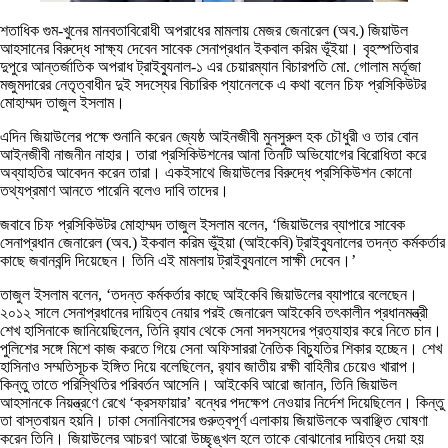
শতাধিক গুম-খুনের মানবতাবিরোধী অপরাধের মামলায় মেজর জেনারেল (অব.) জিয়াউল
আহসানের বিরুদ্ধে সাক্ষ্য দেবেন সাবেক সেনাপ্রধান ইকবাল করিম ভূঁইয়া। বৃহস্পতিবার
দুপুরে আন্তর্জাতিক অপরাধ ট্রাইব্যুনাল-১ এর চেয়ারম্যান বিচারপতি মো. গোলাম মর্তূজা
মজুমদারের নেতৃত্বাধীন দুই সদস্যের বিচারিক প্যানেলকে এ কথা বলেন চিফ প্রসিকিউটর
মোহাম্মদ তাজুল ইসলাম।
এদিন জিয়াউলের পক্ষে শুনানি করেন জ্যেষ্ঠ আইনজীবী মুনসুরুল হক চৌধুরী ও তার বোন
আইনজীবী নাজনীন নাহার। তারা প্রসিকিউশনের আনা তিনটি অভিযোগের বিরোধিতা করে
অব্যাহতির আবেদন করেন তারা। একইসাথে জিয়াউলের বিরুদ্ধে প্রসিকিউশন কোনো
তথ্যপ্রমাণ আনতে পারেনি বলেও দাবি তাদের।
জবাবে চিফ প্রসিকিউটর মোহাম্মদ তাজুল ইসলাম বলেন, ‘জিয়াউলের ব্যাপারে সাবেক
সেনাপ্রধান জেনারেল (অব.) ইকবাল করিম ভুঁইয়া (আইকেবি) ট্রাইব্যুনালের তদন্ত কর্মকর্তার
কাছে জবানবন্দি দিয়েছেন। তিনি এই মামলায় ট্রাইব্যুনালে সাক্ষী দেবেন।’
তাজুল ইসলাম বলেন, ‘তদন্ত কর্মকর্তার কাছে আইকেবি জিয়াউলের ব্যাপারে বলেছেন।
২০১২ সালে সেনাপ্রধানের দায়িত্ব নেয়ার পরই জেনারেল আইকেবি তৎকালীন প্রধানমন্ত্রী
শেখ হাসিনাকে জানিয়েছিলেন, তিনি র‌্যাব থেকে সেনা সদস্যদের প্রত্যাহার করে নিতে চান।
পুলিশের সঙ্গে মিশে কাজ করতে গিয়ে সেনা অফিসাররা নৈতিক বিচ্যুতির শিকার হচ্ছেন। শেখ
হাসিনাও সম্মতিসূচক ইঙ্গিত দিয়ে বলেছিলেন, র‌্যাব জাতীয় রক্ষী বাহিনীর চেয়েও খারাপ।
কিন্তু তাতে পরিস্থিতির পরিবর্তন আসেনি। আইকেবি আরো জানান, তিনি জিয়াউল
আহসানকে নিয়ন্ত্রণে রেখে ‘ক্রসফায়ার’ বন্ধের পদক্ষেপ নেওয়ার নির্দেশ দিয়েছিলেন। কিন্তু
তা বাস্তবায়ন হয়নি। ঢাকা সেনানিবাসের গুরুত্বপূর্ণ এলাকায় জিয়াউলকে অবাঞ্ছিত ঘোষণা
করেন তিনি। জিয়াউলের আচরণ আরো উচ্ছৃঙ্খল হলে তাকে বোঝানোর দায়িত্ব দেয়া হয়