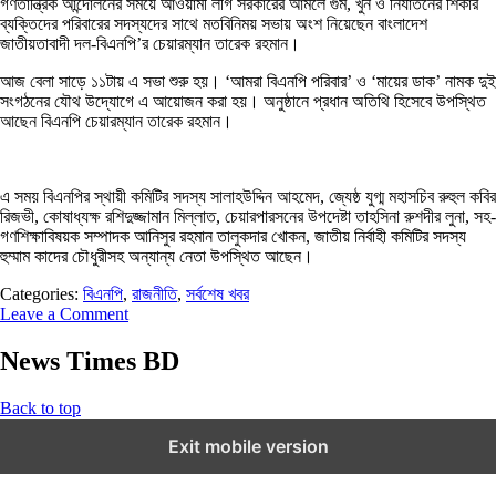
গণতান্ত্রিক আন্দোলনের সময়ে আওয়ামী লীগ সরকারের আমলে গুম, খুন ও নির্যাতনের শিকার
ব্যক্তিদের পরিবারের সদস্যদের সাথে মতবিনিময় সভায় অংশ নিয়েছেন বাংলাদেশ
জাতীয়তাবাদী দল-বিএনপি’র চেয়ারম্যান তারেক রহমান।
আজ বেলা সাড়ে ১১টায় এ সভা শুরু হয়। ‘আমরা বিএনপি পরিবার’ ও ‘মায়ের ডাক’ নামক দুই
সংগঠনের যৌথ উদ্যোগে এ আয়োজন করা হয়। অনুষ্ঠানে প্রধান অতিথি হিসেবে উপস্থিত
আছেন বিএনপি চেয়ারম্যান তারেক রহমান।
এ সময় বিএনপির স্থায়ী কমিটির সদস্য সালাহউদ্দিন আহমেদ, জ্যেষ্ঠ যুগ্ম মহাসচিব রুহুল কবির
রিজভী, কোষাধ্যক্ষ রশিদুজ্জামান মিল্লাত, চেয়ারপারসনের উপদেষ্টা তাহসিনা রুশদীর লুনা, সহ-
গণশিক্ষাবিষয়ক সম্পাদক আনিসুর রহমান তালুকদার খোকন, জাতীয় নির্বাহী কমিটির সদস্য
হুম্মাম কাদের চৌধুরীসহ অন্যান্য নেতা উপস্থিত আছেন।
Categories:
বিএনপি
,
রাজনীতি
,
সর্বশেষ খবর
Leave a Comment
News Times BD
Back to top
Exit mobile version