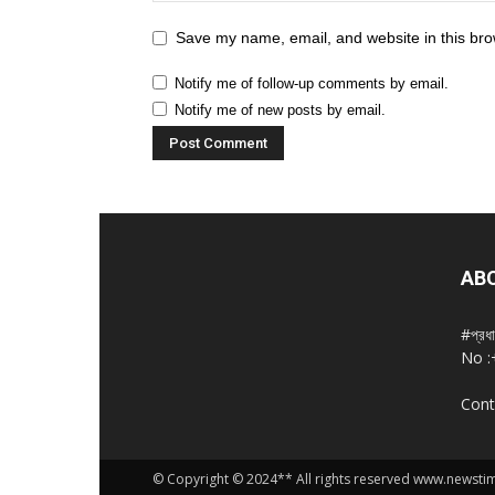
Save my name, email, and website in this bro
Notify me of follow-up comments by email.
Notify me of new posts by email.
AB
#প্রধ
No :
Cont
© Copyright © 2024** All rights reserved www.newst