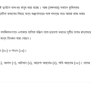
ৃষ্ট দুর্যোগে অসংখ্য মানুষ মারা যাচ্ছে। আজ (মঙ্গলবার) সকালে কুমিল্লার
র্ঘটনা কমানোর বিষয়ে অন্য মন্ত্রণালয়ের সঙ্গে সমন্বয় করে আমরা কাজ করার
ি মসজিদসংলগ্ন এলাকায় হালিমা মঞ্জিল নামে ছয়তলা ভবনের তৃতীয় তলার রান্নাঘরে
 মধ্যে তিনজন মারা গেছেন।
ুমন (৪০) ও শাওন (১৬)।
০), আনাস (৭), আইমান (৯), আয়েশা আক্তার (৪), পাখি আক্তার (৩৫)। তাদের