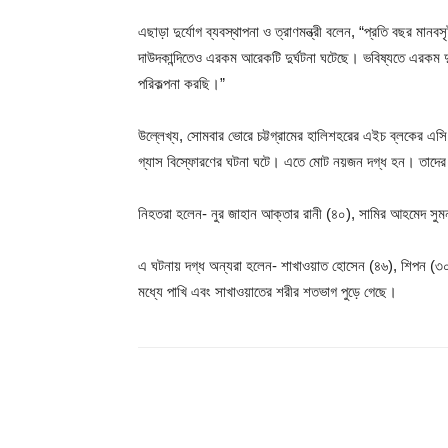
এছাড়া দুর্যোগ ব্যবস্থাপনা ও ত্রাণমন্ত্রী বলেন, “প্রতি বছর মানবস
দাউদকান্দিতেও এরকম আরেকটি দুর্ঘটনা ঘটেছে। ভবিষ্যতে এরকম দু
পরিকল্পনা করছি।”
উল্লেখ্য, সোমবার ভোরে চট্টগ্রামের হালিশহরের এইচ ব্লকের এস
গ্যাস বিস্ফোরণের ঘটনা ঘটে। এতে মোট নয়জন দগ্ধ হন। তাদের
নিহতরা হলেন- নুর জাহান আক্তার রানী (৪০), সামির আহমেদ স
এ ঘটনায় দগ্ধ অন্যরা হলেন- শাখাওয়াত হোসেন (৪৬), শিপন (৩
মধ্যে পাখি এবং সাখাওয়াতের শরীর শতভাগ পুড়ে গেছে।
Share