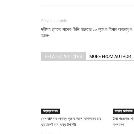
Previous article
স্ত্রীসহ র‍্যাবের সাবেক ডিজি হারুনের ১০ ব্যাংক হিসাব অবরুদ্ধের
আদেশ
RELATED ARTICLES
MORE FROM AUTHOR
অন্যান্য অপরাধ
অন্যান্য অর্থনৈতিক
শেখ হাসিনার বক্তব্য প্রচার করলে আদালতের রায়
টানা পঞ্চমবার পোশ
ভায়োলেট হবে: তথ্য উপদেষ্টা
বাংলাদেশ