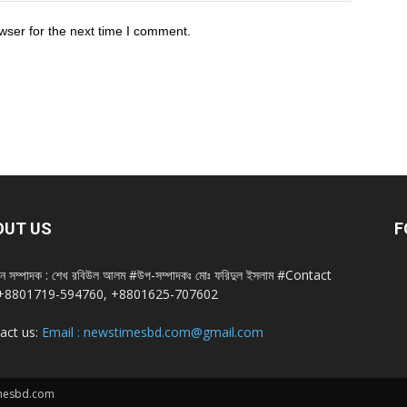
wser for the next time I comment.
OUT US
F
ান সম্পাদক : শেখ রবিউল আলম #উপ-সম্পাদকঃ মোঃ ফরিদুল ইসলাম #Contact
+8801719-594760, +8801625-707602
act us:
Email : newstimesbd.com@gmail.com
imesbd.com